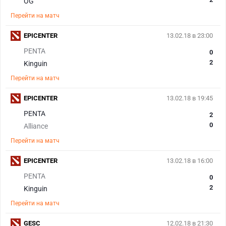
OG
Перейти на матч
EPICENTER
13.02.18 в 23:00
PENTA
0
2
Kinguin
Перейти на матч
EPICENTER
13.02.18 в 19:45
PENTA
2
0
Alliance
Перейти на матч
EPICENTER
13.02.18 в 16:00
PENTA
0
2
Kinguin
Перейти на матч
GESC
12.02.18 в 21:30