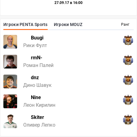
27.09.17 в 16:00
Игроки PENTA Sports
Игроки MOUZ
Ранг
Buugi
2547
Рики Фулт
rmN-
1190
Роман Палей
dnz
1108
Дино Шавук
Nine
588
Леон Кирилин
Skiter
55
Оливер Лепко