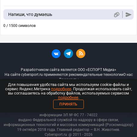
Напиши, что думаешь
0 / 1500 символов
Разработчиком сайта является ООО «ЕСПОРТ Медиа»
На сайте cybersport.ru применяются рекомендательные технологии
О нас
Документы
Для повышения удобства сайта мы используем cookie-файлы и
сервис Яндекс.Метрика
подробнее
. Продолжая использовать сайт,
© ООО «Киберспорт.ру» — Все права защищены
вы соглашаетесь на обработку файлов, используемых сервисом
подробнее
.
18+
ПРИНЯТЬ
ООО «Киберспорт.ру». Свидетельство о регистрации средств массовой
информации ЭЛ № ФС 77 - 74
022
выдано Федеральной службой по надзору в сфере связи,
информационных технологий и массовых коммуникаций (Роскомнадзор)
19 октября 2018 года. Главный редактор — В.Н. Животнев.
Cybersport.ru
@ 2011 - 2026