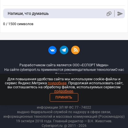
Напиши, что думаешь
0 / 1500 символов
Разработчиком сайта является ООО «ЕСПОРТ Медиа»
На сайте cybersport.ru применяются рекомендательные технологии
О нас
Документы
Для повышения удобства сайта мы используем cookie-файлы и
сервис Яндекс.Метрика
подробнее
. Продолжая использовать сайт,
© ООО «Киберспорт.ру» — Все права защищены
вы соглашаетесь на обработку файлов, используемых сервисом
подробнее
.
18+
ПРИНЯТЬ
ООО «Киберспорт.ру». Свидетельство о регистрации средств массовой
информации ЭЛ № ФС 77 - 74
022
выдано Федеральной службой по надзору в сфере связи,
информационных технологий и массовых коммуникаций (Роскомнадзор)
19 октября 2018 года. Главный редактор — В.Н. Животнев.
Cybersport.ru
@ 2011 - 2026