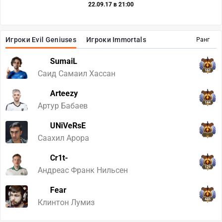
22.09.17 в 21:00
Игроки Evil Geniuses
Игроки Immortals
Ранг
SumaiL
162
Саид Самаил Хассан
Arteezy
144
Артур Бабаев
UNiVeRsE
Саахил Арора
Cr1t-
129
Андреас Франк Нильсен
Fear
445
Клинтон Лумиз