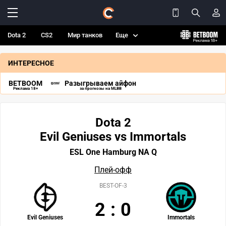
Dota 2
CS2
Мир танков
Еще
ИНТЕРЕСНОЕ
BETBOOM
Разыгрываем айфон
Реклама 18+
за прогнозы на MLBB
Dota 2
Evil Geniuses vs Immortals
ESL One Hamburg NA Q
Плей-офф
BEST-OF-3
2
:
0
Evil Geniuses
Immortals