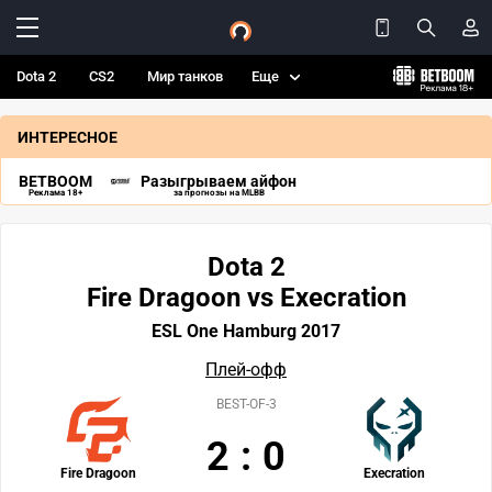
Dota 2
CS2
Мир танков
Еще
ИНТЕРЕСНОЕ
BETBOOM
Разыгрываем айфон
Реклама 18+
за прогнозы на MLBB
Dota 2
Fire Dragoon vs Execration
ESL One Hamburg 2017
Плей-офф
BEST-OF-3
2
:
0
Fire Dragoon
Execration