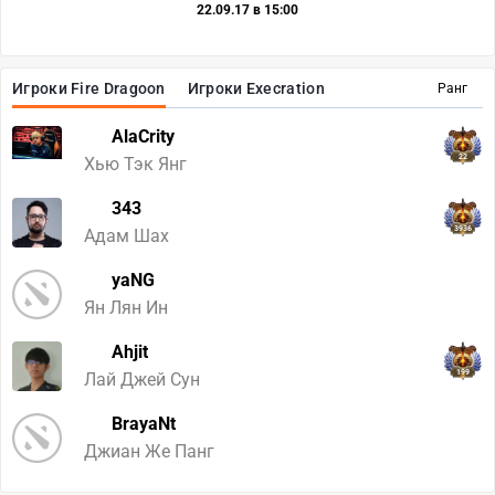
22.09.17 в 15:00
Игроки Fire Dragoon
Игроки Execration
Ранг
AlaCrity
22
Хью Тэк Янг
343
3936
Адам Шах
yaNG
Ян Лян Ин
Ahjit
199
Лай Джей Сун
BrayaNt
Джиан Же Панг