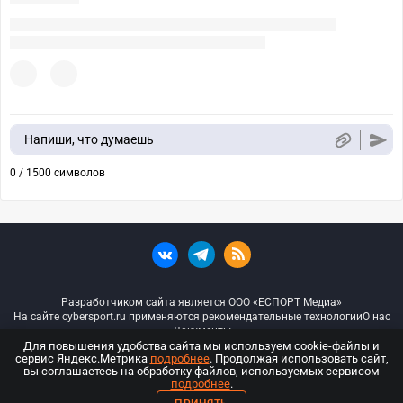
Напиши, что думаешь
0 / 1500 символов
Разработчиком сайта является ООО «ЕСПОРТ Медиа»
На сайте cybersport.ru применяются рекомендательные технологии
О нас
Документы
Для повышения удобства сайта мы используем cookie-файлы и
сервис Яндекс.Метрика
подробнее
. Продолжая использовать сайт,
© ООО «Киберспорт.ру» — Все права защищены
вы соглашаетесь на обработку файлов, используемых сервисом
подробнее
.
18+