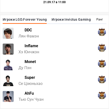
21.09.17 в 11:00
Игроки LGD.Forever Young
Игроки Invictus Gaming
Ранг
DDC
333
Лян Фамэн
Inflame
1534
Хэ Юнчжэн
Monet
66
Ду Пэн
Super
979
Се Цзюньхао
AhFu
157
Тью Сун Чуан