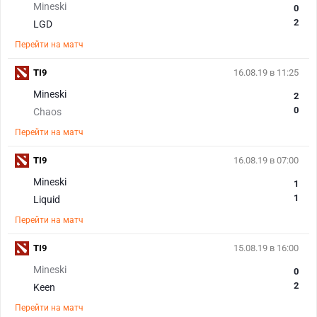
Mineski
0
2
LGD
Перейти на матч
TI9
16.08.19 в 11:25
Mineski
2
0
Chaos
Перейти на матч
TI9
16.08.19 в 07:00
Mineski
1
1
Liquid
Перейти на матч
TI9
15.08.19 в 16:00
Mineski
0
2
Keen
Перейти на матч