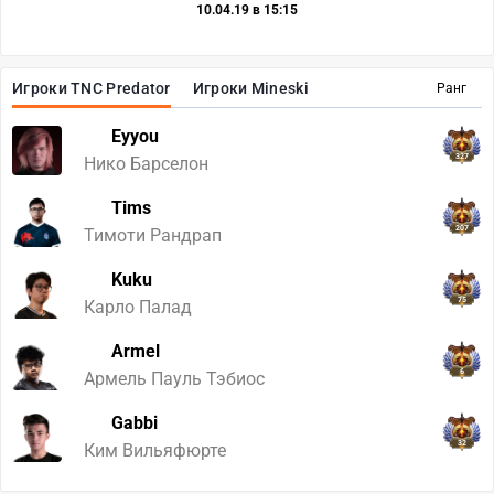
10.04.19 в 15:15
Игроки TNC Predator
Игроки Mineski
Ранг
Eyyou
327
Нико Барселон
Tims
207
Тимоти Рандрап
Kuku
75
Карло Палад
Armel
6
Армель Пауль Тэбиос
Gabbi
32
Ким Вильяфюрте