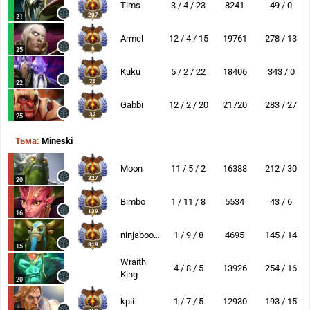
Tims
3 / 4 / 23
8241
49 / 0
207
21
Armel
12 / 4 / 15
19761
278 / 13
6
25
Kuku
5 / 2 / 22
18406
343 / 0
75
22
Gabbi
12 / 2 / 20
21720
283 / 27
32
25
Тьма:
Mineski
Moon
11 / 5 / 2
16388
212 / 30
327
20
Bimbo
1 / 11 / 8
5534
43 / 6
139
16
ninjaboogie
1 / 9 / 8
4695
145 / 14
319
15
Wraith
4 / 8 / 5
13926
254 / 16
King
20
kpii
1 / 7 / 5
12930
193 / 15