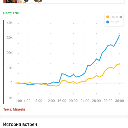
768
17
Свет: TNC
золото
опыт
Тьма: Mineski
История встреч