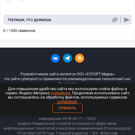
Напиши, что думаешь
0 / 1500 символов
Разработчиком сайта является ООО «ЕСПОРТ Медиа»
На сайте cybersport.ru применяются рекомендательные технологии
О нас
Документы
Для повышения удобства сайта мы используем cookie-файлы и
сервис Яндекс.Метрика
подробнее
. Продолжая использовать сайт,
© ООО «Киберспорт.ру» — Все права защищены
вы соглашаетесь на обработку файлов, используемых сервисом
подробнее
.
18+
ПРИНЯТЬ
ООО «Киберспорт.ру». Свидетельство о регистрации средств массовой
информации ЭЛ № ФС 77 - 74
022
выдано Федеральной службой по надзору в сфере связи,
информационных технологий и массовых коммуникаций (Роскомнадзор)
19 октября 2018 года. Главный редактор — В.Н. Животнев.