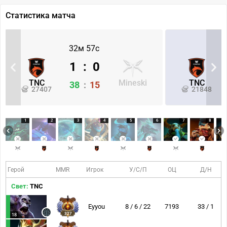
Статистика матча
32м 57с
1
:
0
TNC
Mineski
TNC
38
:
15
27407
21848
1
2
3
4
5
6
7
8
Герой
MMR
Игрок
У/С/П
ОЦ
Д/Н
Свет:
TNC
Eyyou
8 / 6 / 22
7193
33 / 1
327
18