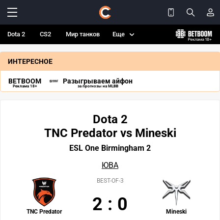
Dota 2
CS2
Мир танков
Еще
ИНТЕРЕСНОЕ
BETBOOM
Разыгрываем айфон
Реклама 18+
за прогнозы на MLBB
Dota 2
TNC Predator vs Mineski
ESL One Birmingham 2
ЮВА
BEST-OF-3
2
:
0
TNC Predator
Mineski