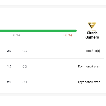
Clutch
0 (0%)
0 (0%)
Gamers
2
:
0
CG
Плей-офф
1
:
0
CG
Групповой этап
2
:
0
CG
Групповой этап