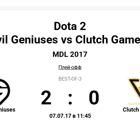
Dota 2
vil Geniuses vs Clutch Game
MDL 2017
Плей-офф
BEST-OF-3
2
:
0
niuses
Clutc
07.07.17 в 11:45