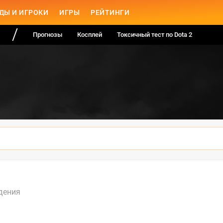
ДЫ И ИГРОКИ
ИГРЫ
РЕЙТИНГИ
Прогнозы
Косплей
Токсичный тест по Dota 2
дения