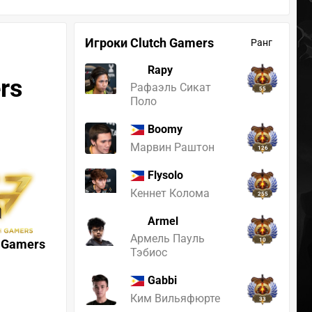
Игроки Clutch Gamers
Ранг
Rapy
rs
Рафаэль Сикат
55
Поло
Boomy
Марвин Раштон
126
Flysolo
Кеннет Колома
255
Armel
Армель Пауль
h Gamers
10
Тэбиос
Gabbi
Ким Вильяфюрте
33