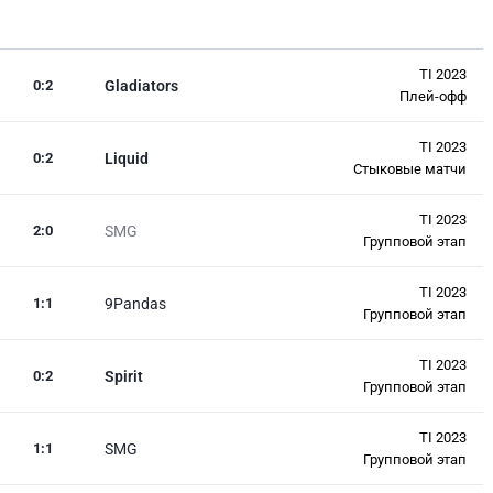
TI 2023
0
:
2
Gladiators
Плей-офф
TI 2023
0
:
2
Liquid
Стыковые матчи
TI 2023
2
:
0
SMG
Групповой этап
TI 2023
1
:
1
9Pandas
Групповой этап
TI 2023
0
:
2
Spirit
Групповой этап
TI 2023
1
:
1
SMG
Групповой этап