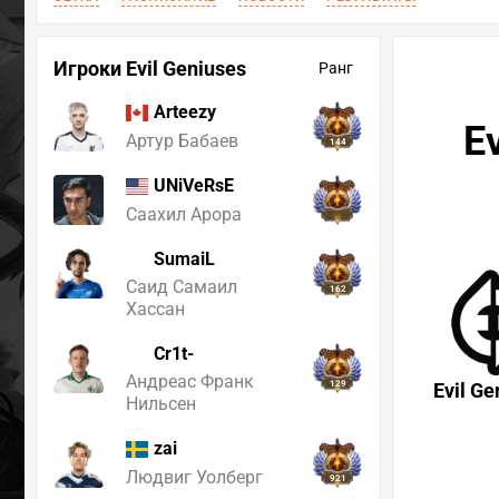
Игроки Evil Geniuses
Ранг
Arteezy
E
Артур Бабаев
144
UNiVeRsE
Саахил Арора
SumaiL
Саид Самаил
162
Хассан
Cr1t-
Андреас Франк
129
Evil Ge
Нильсен
zai
Людвиг Уолберг
921