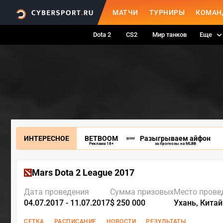
МАТЧИ
ТУРНИРЫ
КОМАН
Dota 2
CS2
Мир танков
Еще
ИНТЕРЕСНОЕ
BETBOOM
Разыгрываем айфон
Реклама 18+
за прогнозы на MLBB
Mars Dota 2 League 2017
Дата проведения
Сумма призовых
Место прове
04.07.2017 - 11.07.2017
$ 250 000
Ухань, Китай
СЕТКА
РАСПИСАНИЕ
НОВОСТИ
РЕЗУЛЬТАТЫ