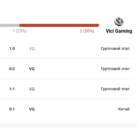
Vici Gaming
1 (25%)
2 (50%)
1
:
0
VG
Групповой этап
0
:
2
VG
Групповой этап
1
:
1
VG
Групповой этап
0
:
1
VG
Китай