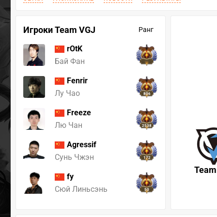
Игроки Team VGJ
Ранг
rOtK
Бай Фан
Fenrir
Лу Чао
806
Freeze
Лю Чан
2538
Agressif
Сунь Чжэн
172
Team
fy
Сюй Линьсэнь
50