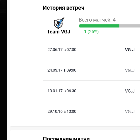
История встреч
Всего матчей: 4
Team VGJ
1 (25%)
27.06.17 в 07:30
VG.J
24.03.17 в 09:00
VG.J
13.01.17 в 06:30
VG.J
29.10.16 в 10:00
VG.J
Последние матчи