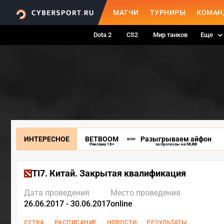
МАТЧИ
ТУРНИРЫ
КОМАН
Dota 2
CS2
Мир танков
Еще
ИНТЕРЕСНОЕ
BETBOOM
Разыгрываем айфон
Реклама 18+
за прогнозы на MLBB
TI7. Китай. Закрытая квалификация
Дата проведения
Место проведения
26.06.2017 - 30.06.2017
online
СЕТКА
РАСПИСАНИЕ
НОВОСТИ
РЕЗУЛЬТАТЫ