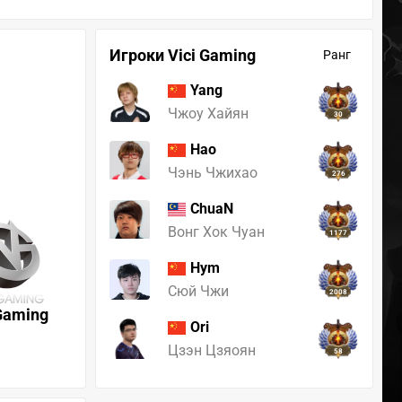
Игроки Vici Gaming
Ранг
Yang
Чжоу Хайян
30
Hao
Чэнь Чжихао
276
ChuaN
Вонг Хок Чуан
1177
Hym
Сюй Чжи
2008
 Gaming
Ori
Цзэн Цзяоян
58