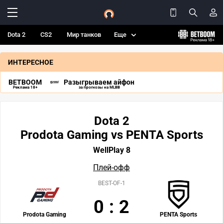
Dota 2
CS2
Мир танков
Еще
ИНТЕРЕСНОЕ
BETBOOM
Разыгрываем айфон
Реклама 18+
за прогнозы на MLBB
Dota 2
Prodota Gaming vs PENTA Sports
WellPlay 8
Плей-офф
BEST-OF-1
0
:
2
Prodota Gaming
PENTA Sports