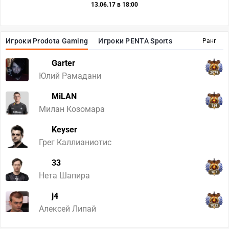
13.06.17 в 18:00
Игроки Prodota Gaming
Игроки PENTA Sports
Ранг
Garter
2079
Юлий Рамадани
MiLAN
119
Милан Козомара
Keyser
Грег Каллианиотис
33
167
Нета Шапира
j4
1032
Алексей Липай