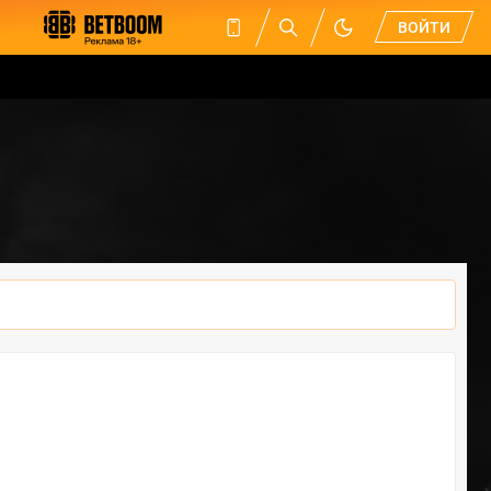
ВОЙТИ