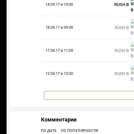
18.04.17 в 13:00
RUSH B
18.04.17 в 09:00
RUSH B
17.04.17 в 11:00
RUSH B
12.04.17 в 13:00
RUSH B
Комментарии
ПО ДАТЕ
ПО ПОПУЛЯРНОСТИ