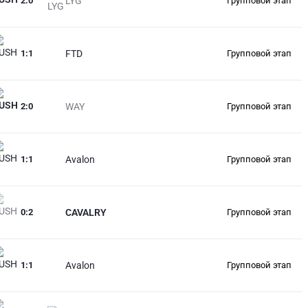
2
:
0
LYG
Групповой этап
1
:
1
FTD
Групповой этап
2
:
0
WAY
Групповой этап
1
:
1
Avalon
Групповой этап
0
:
2
CAVALRY
Групповой этап
1
:
1
Avalon
Групповой этап