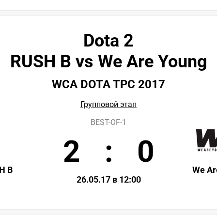
Dota 2
RUSH B vs We Are Young
WCA DOTA TPC 2017
Групповой этап
BEST-OF-1
2
:
0
H B
We Ar
26.05.17 в 12:00