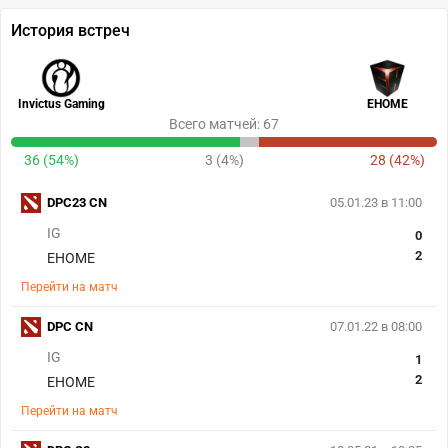
История встреч
Invictus Gaming
EHOME
Всего матчей: 67
36 (54%)
3 (4%)
28 (42%)
DPC23 CN
05.01.23 в 11:00
IG
0
2
EHOME
Перейти на матч
DPC CN
07.01.22 в 08:00
IG
1
2
EHOME
Перейти на матч