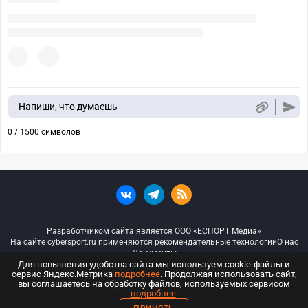
Напиши, что думаешь
0 / 1500 символов
Разработчиком сайта является ООО «ЕСПОРТ Медиа»
На сайте cybersport.ru применяются рекомендательные технологии
О нас
Документы
Для повышения удобства сайта мы используем cookie-файлы и
сервис Яндекс.Метрика
подробнее
. Продолжая использовать сайт,
© ООО «Киберспорт.ру» — Все права защищены
вы соглашаетесь на обработку файлов, используемых сервисом
подробнее
.
18+