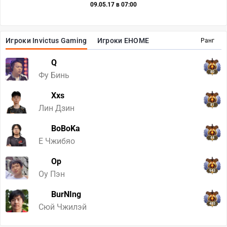
09.05.17 в 07:00
Игроки Invictus Gaming
Игроки EHOME
Ранг
Q
80
Фу Бинь
Xxs
81
Лин Дзин
BoBoKa
44
Е Чжибяо
Op
943
Оу Пэн
BurNIng
485
Сюй Чжилэй