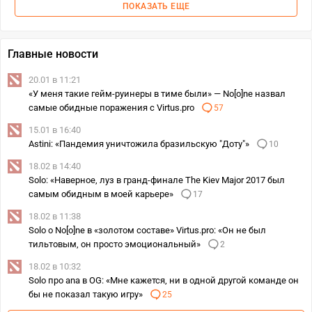
ПОКАЗАТЬ ЕЩЕ
Главные новости
20.01 в 11:21
«У меня такие гейм-руинеры в тиме были» — No[o]ne назвал
самые обидные поражения с Virtus.pro
57
15.01 в 16:40
Astini: «Пандемия уничтожила бразильскую "Доту"»
10
18.02 в 14:40
Solo: «Наверное, луз в гранд-финале The Kiev Major 2017 был
самым обидным в моей карьере»
17
18.02 в 11:38
Solo о No[o]ne в «золотом составе» Virtus.pro: «Он не был
тильтовым, он просто эмоциональный»
2
18.02 в 10:32
Solo про ana в OG: «Мне кажется, ни в одной другой команде он
бы не показал такую игру»
25