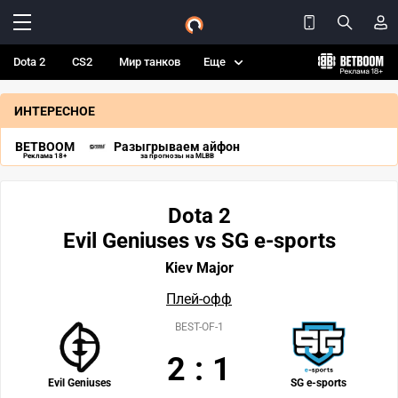
Dota 2
CS2
Мир танков
Еще
ИНТЕРЕСНОЕ
BETBOOM
Разыгрываем айфон
Реклама 18+
за прогнозы на MLBB
Dota 2
Evil Geniuses vs SG e-sports
Kiev Major
Плей-офф
BEST-OF-1
2
:
1
Evil Geniuses
SG e-sports