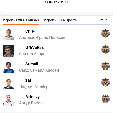
29.04.17 в 21:35
Игроки Evil Geniuses
Игроки SG e-sports
Ранг
Cr1t-
129
Андреас Франк Нильсен
UNiVeRsE
Саахил Арора
SumaiL
162
Саид Самаил Хассан
zai
921
Людвиг Уолберг
Arteezy
116
Артур Бабаев