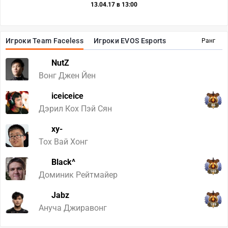
13.04.17 в 13:00
Игроки Team Faceless
Игроки EVOS Esports
Ранг
NutZ
Вонг Джен Йен
iceiceice
86
Дэрил Кох Пэй Сян
xy-
Тох Вай Хонг
Black^
169
Доминик Рейтмайер
Jabz
189
Ануча Джиравонг