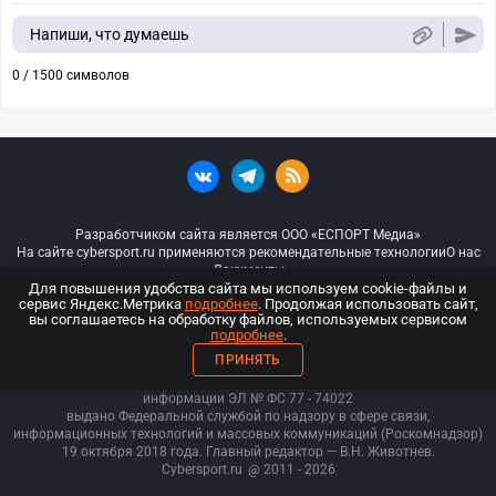
Напиши, что думаешь
0 / 1500 символов
Разработчиком сайта является ООО «ЕСПОРТ Медиа»
На сайте cybersport.ru применяются рекомендательные технологии
О нас
Документы
Для повышения удобства сайта мы используем cookie-файлы и
сервис Яндекс.Метрика
подробнее
. Продолжая использовать сайт,
© ООО «Киберспорт.ру» — Все права защищены
вы соглашаетесь на обработку файлов, используемых сервисом
подробнее
.
18+
ПРИНЯТЬ
ООО «Киберспорт.ру». Свидетельство о регистрации средств массовой
информации ЭЛ № ФС 77 - 74
022
выдано Федеральной службой по надзору в сфере связи,
информационных технологий и массовых коммуникаций (Роскомнадзор)
19 октября 2018 года. Главный редактор — В.Н. Животнев.
Cybersport.ru
@ 2011 - 2026