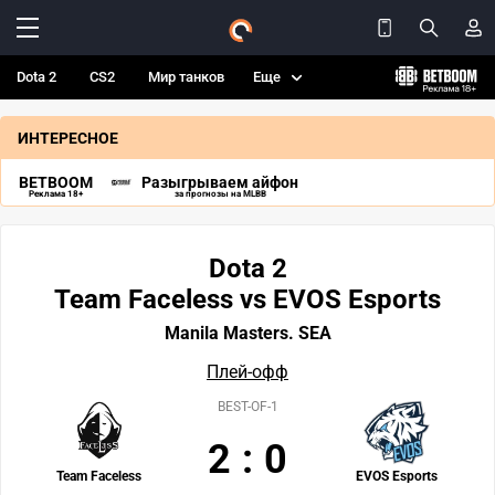
Dota 2
CS2
Мир танков
Еще
ИНТЕРЕСНОЕ
BETBOOM
Разыгрываем айфон
Реклама 18+
за прогнозы на MLBB
Dota 2
Team Faceless vs EVOS Esports
Manila Masters. SEA
Плей-офф
BEST-OF-1
2
:
0
Team Faceless
EVOS Esports