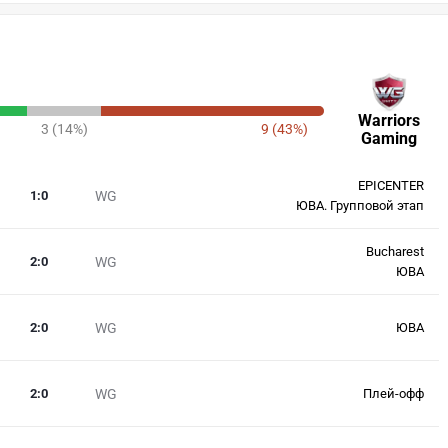
Warriors
3 (14%)
9 (43%)
Gaming
EPICENTER
1
:
0
WG
ЮВА. Групповой этап
Bucharest
2
:
0
WG
ЮВА
2
:
0
WG
ЮВА
2
:
0
WG
Плей-офф