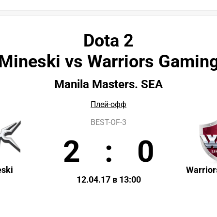
Dota 2
Mineski vs Warriors Gamin
Manila Masters. SEA
Плей-офф
BEST-OF-3
2
:
0
ski
Warrio
12.04.17 в 13:00