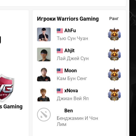
Игроки Warriors Gaming
Ранг
AhFu
g
Тью Сун Чуан
157
Ahjit
Лай Джей Сун
199
Moon
Кам Бун Сенг
327
xNova
Джиан Вей Яп
212
rs Gaming
Ben
Бенджамин И Чон
Лим