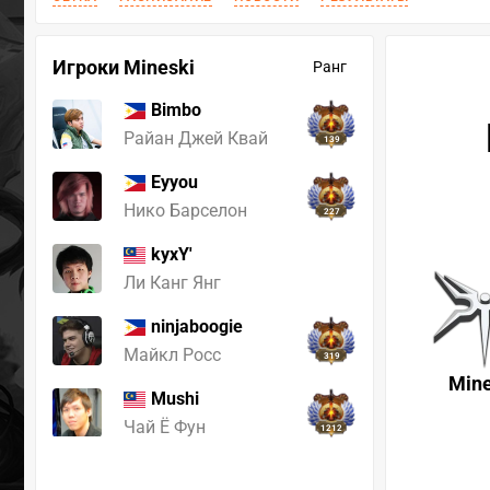
Игроки Mineski
Ранг
Bimbo
Райан Джей Квай
139
Eyyou
Нико Барселон
227
kyxY'
Ли Канг Янг
ninjaboogie
Майкл Росс
319
Mine
Mushi
Чай Ё Фун
1212