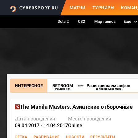
МАТЧИ
ТУРНИРЫ
КОМАН
Dota 2
CS2
Мир танков
Еще
ИНТЕРЕСНОЕ
BETBOOM
Разыгрываем айфон
Реклама 18+
за прогнозы на MLBB
The Manila Masters. Азиатские отборочные
Дата проведения
Место проведения
09.04.2017 - 14.04.2017
Online
СЕТКА
РАСПИСАНИЕ
НОВОСТИ
РЕЗУЛЬТАТЫ