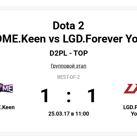
Dota 2
ME.Keen vs LGD.Forever Y
D2PL - TOP
Групповой этап
BEST-OF-2
1
:
1
.Keen
LGD.
25.03.17 в 11:00
Y