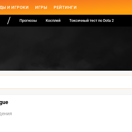
ДЫ И ИГРОКИ
ИГРЫ
РЕЙТИНГИ
Прогнозы
Косплей
Токсичный тест по Dota 2
ague
дения