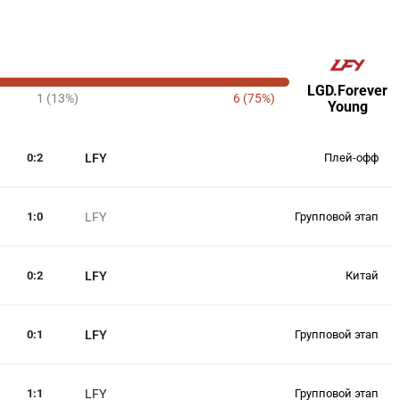
LGD.Forever
1 (13%)
6 (75%)
Young
0
:
2
LFY
Плей-офф
1
:
0
LFY
Групповой этап
0
:
2
LFY
Китай
0
:
1
LFY
Групповой этап
1
:
1
LFY
Групповой этап