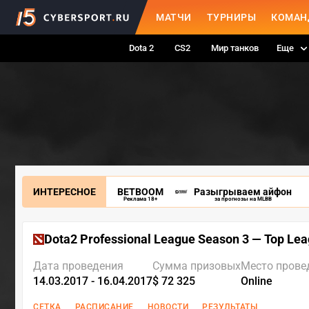
МАТЧИ
ТУРНИРЫ
КОМАН
Dota 2
CS2
Мир танков
Еще
ИНТЕРЕСНОЕ
BETBOOM
Разыгрываем айфон
Реклама 18+
за прогнозы на MLBB
Dota2 Professional League Season 3 — Top Le
Дата проведения
Сумма призовых
Место прове
14.03.2017 - 16.04.2017
$ 72 325
Online
СЕТКА
РАСПИСАНИЕ
НОВОСТИ
РЕЗУЛЬТАТЫ