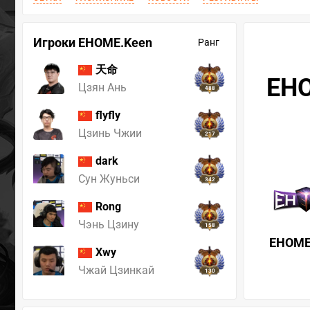
Игроки EHOME.Keen
Ранг
天命
EHO
Цзян Ань
488
flyfly
Цзинь Чжии
217
dark
Сун Жуньси
342
Rong
Чэнь Цзину
158
EHOME
Xwy
Чжай Цзинкай
130