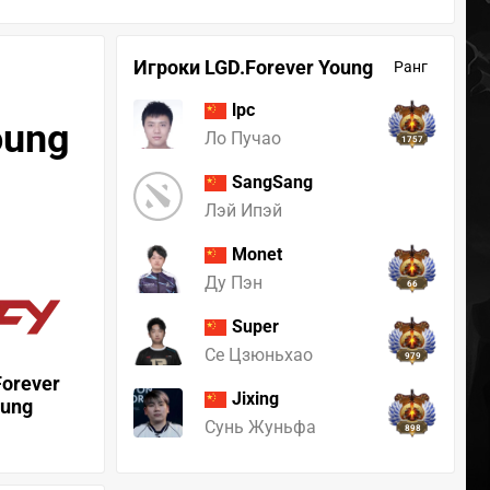
Игроки LGD.Forever Young
Ранг
lpc
oung
Ло Пучао
1757
SangSang
Лэй Ипэй
Monet
Ду Пэн
66
Super
Се Цзюньхао
979
Forever
Jixing
oung
Сунь Жуньфа
898