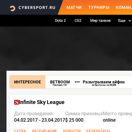
МАТЧИ
ТУРНИРЫ
КОМАН
Dota 2
CS2
Мир танков
Еще
ИНТЕРЕСНОЕ
BETBOOM
Разыгрываем айфон
Реклама 18+
за прогнозы на MLBB
Infinite Sky League
Дата проведения
Сумма призовых
Место прове
04.02.2017 - 23.04.2017
$ 25 000
online
СЕТКА
РАСПИСАНИЕ
НОВОСТИ
РЕЗУЛЬТАТЫ