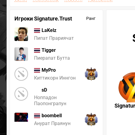
Игроки Signature.Trust
Ранг
LaKelz
Пипат Прариячат
Tigger
Пиерапат Бутта
MyPro
Киттикорн Иннгон
634
sD
Ноппадон
Паопонграпун
Signatur
boombell
Анурат Праянун
321