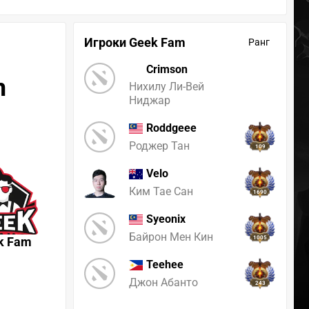
Игроки Geek Fam
Ранг
Crimson
m
Нихилу Ли-Вей
Ниджар
Roddgeee
Роджер Тан
109
Velo
Ким Тае Сан
1690
Syeonix
Байрон Мен Кин
k Fam
1005
Teehee
Джон Абанто
243