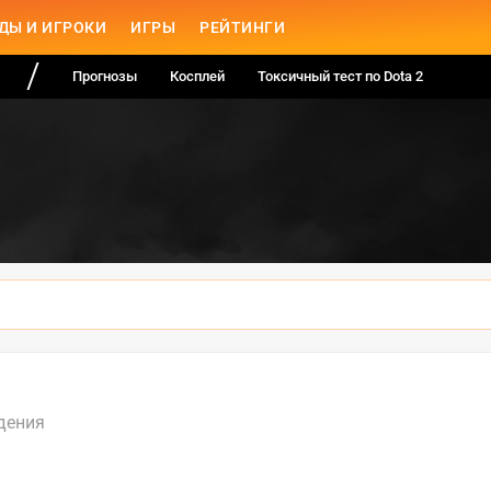
ДЫ И ИГРОКИ
ИГРЫ
РЕЙТИНГИ
Прогнозы
Косплей
Токсичный тест по Dota 2
дения