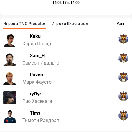
16.02.17 в 14:00
Игроки TNC Predator
Игроки Execration
Ранг
Kuku
83
Карло Палад
Sam_H
159
Самсон Идальго
Raven
322
Марк Фаусто
ryOyr
570
Рио Хасевага
Tims
238
Тимоти Рандрап