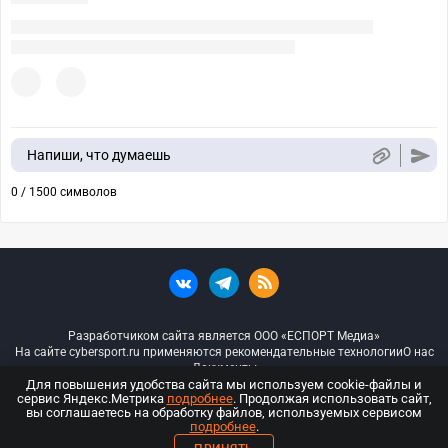
Напиши, что думаешь
0 / 1500 символов
Разработчиком сайта является ООО «ЕСПОРТ Медиа»
На сайте cybersport.ru применяются рекомендательные технологии
О нас
Документы
Для повышения удобства сайта мы используем cookie-файлы и
сервис Яндекс.Метрика
подробнее
. Продолжая использовать сайт,
© ООО «Киберспорт.ру» — Все права защищены
вы соглашаетесь на обработку файлов, используемых сервисом
подробнее
.
18+