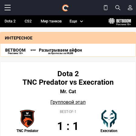
Dota 2
CS2
Мир танков
Еще
ИНТЕРЕСНОЕ
BETBOOM
Разыгрываем айфон
Реклама 18+
за прогнозы на MLBB
Dota 2
TNC Predator vs Execration
Mr. Cat
Групповой этап
BEST-OF-1
1
:
1
TNC Predator
Execration