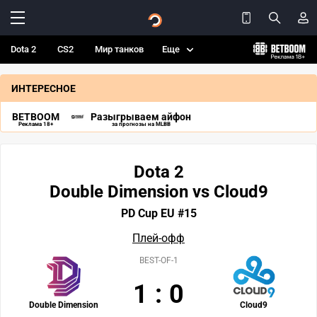
Dota 2
CS2
Мир танков
Еще
ИНТЕРЕСНОЕ
BETBOOM
Разыгрываем айфон
Реклама 18+
за прогнозы на MLBB
Dota 2
Double Dimension vs Cloud9
PD Cup EU #15
Плей-офф
BEST-OF-1
1
:
0
Double Dimension
Cloud9