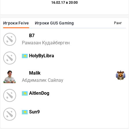
16.02.17 в 20:00
Игроки Feive
Игроки GUS Gaming
Ранг
B7
Рамазан Кудайберген
HolyByLibra
Malik
52
Абдималик Сайлау
AitlenDog
Sun9