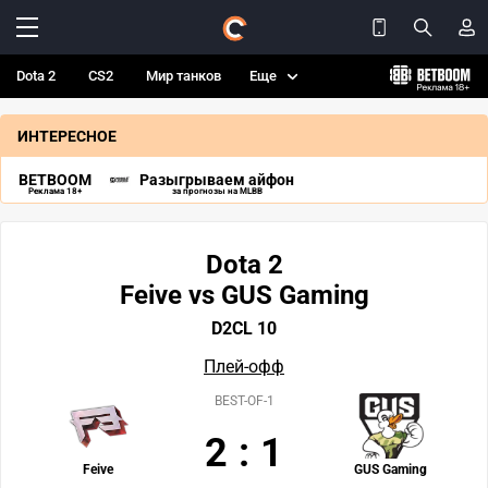
Dota 2
CS2
Мир танков
Еще
ИНТЕРЕСНОЕ
BETBOOM
Разыгрываем айфон
Реклама 18+
за прогнозы на MLBB
Dota 2
Feive vs GUS Gaming
D2CL 10
Плей-офф
BEST-OF-1
2
:
1
Feive
GUS Gaming