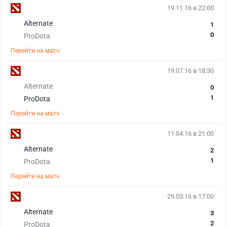
19.11.16 в 22:00
Alternate
1
0
ProDota
Перейти на матч
19.07.16 в 18:30
Alternate
0
1
ProDota
Перейти на матч
11.04.16 в 21:00
Alternate
2
1
ProDota
Перейти на матч
29.03.16 в 17:00
Alternate
3
2
ProDota