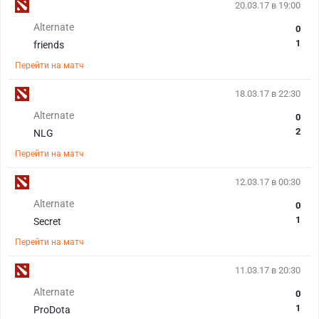
20.03.17 в 19:00
Alternate
0
1
friends
Перейти на матч
18.03.17 в 22:30
Alternate
0
2
NLG
Перейти на матч
12.03.17 в 00:30
Alternate
0
1
Secret
Перейти на матч
11.03.17 в 20:30
Alternate
0
1
ProDota