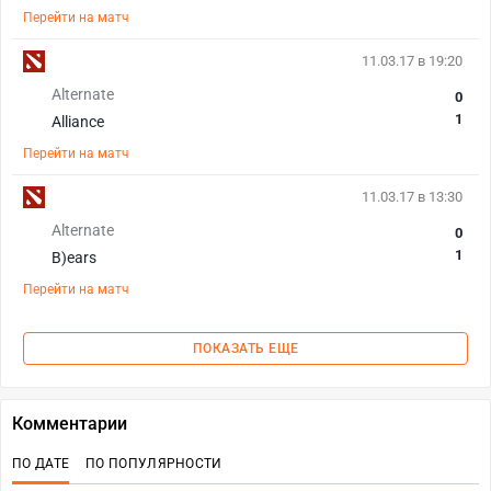
Перейти на матч
11.03.17 в 19:20
Alternate
0
1
Alliance
Перейти на матч
11.03.17 в 13:30
Alternate
0
1
B)ears
Перейти на матч
ПОКАЗАТЬ ЕЩЕ
Комментарии
ПО ДАТЕ
ПО ПОПУЛЯРНОСТИ