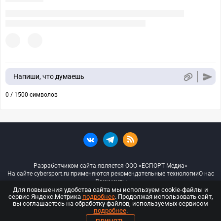
Напиши, что думаешь
0 / 1500 символов
Разработчиком сайта является ООО «ЕСПОРТ Медиа»
На сайте cybersport.ru применяются рекомендательные технологии
О нас
Документы
Для повышения удобства сайта мы используем cookie-файлы и
сервис Яндекс.Метрика
подробнее
. Продолжая использовать сайт,
© ООО «Киберспорт.ру» — Все права защищены
вы соглашаетесь на обработку файлов, используемых сервисом
подробнее
.
18+