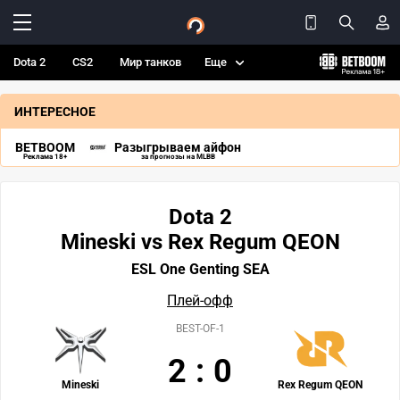
Dota 2
CS2
Мир танков
Еще
ИНТЕРЕСНОЕ
BETBOOM
Разыгрываем айфон
Реклама 18+
за прогнозы на MLBB
Dota 2
Mineski vs Rex Regum QEON
ESL One Genting SEA
Плей-офф
BEST-OF-1
2
:
0
Mineski
Rex Regum QEON