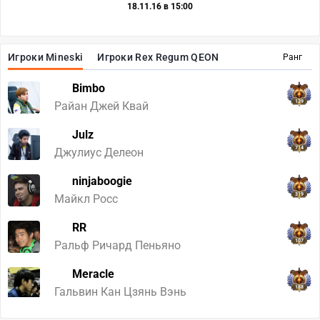
18.11.16 в 15:00
Игроки Mineski
Игроки Rex Regum QEON
Ранг
Bimbo
139
Райан Джей Квай
Julz
714
Джулиус Делеон
ninjaboogie
319
Майкл Росс
RR
107
Ральф Ричард Пеньяно
Meracle
188
Гальвин Кан Цзянь Вэнь