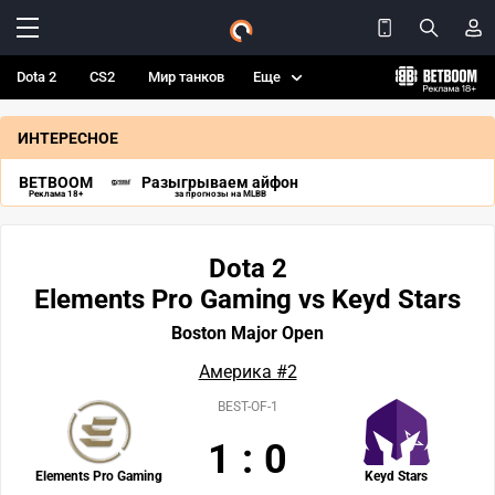
Dota 2
CS2
Мир танков
Еще
ИНТЕРЕСНОЕ
BETBOOM
Разыгрываем айфон
Реклама 18+
за прогнозы на MLBB
Dota 2
Elements Pro Gaming vs Keyd Stars
Boston Major Open
Америка #2
BEST-OF-1
1
:
0
Elements Pro Gaming
Keyd Stars