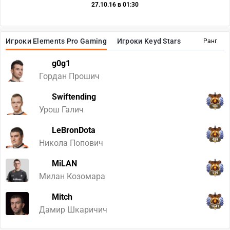
27.10.16 в 01:30
Игроки Elements Pro Gaming
Игроки Keyd Stars
Ранг
g0g1
Гордан Прошич
Swiftending
186
Урош Галич
LeBronDota
459
Никола Попович
MiLAN
119
Милан Козомара
Mitch
1641
Дамир Шкаричич