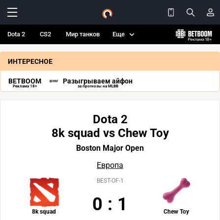
Dota 2
CS2
Мир танков
Еще
ИНТЕРЕСНОЕ
BETBOOM
Разыгрываем айфон
Реклама 18+
за прогнозы на MLBB
Dota 2
8k squad vs Chew Toy
Boston Major Open
Европа
BEST-OF-1
0
:
1
8k squad
Chew Toy