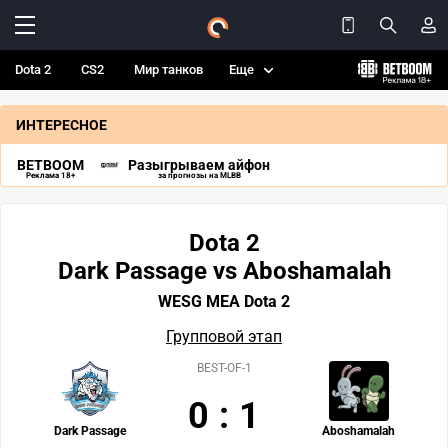
Dota 2
CS2
Мир танков
Еще
ИНТЕРЕСНОЕ
BETBOOM
Разыгрываем айфон
Реклама 18+
за прогнозы на MLBB
Dota 2
Dark Passage vs Aboshamalah
WESG MEA Dota 2
Групповой этап
BEST-OF-1
0
:
1
Dark Passage
Aboshamalah