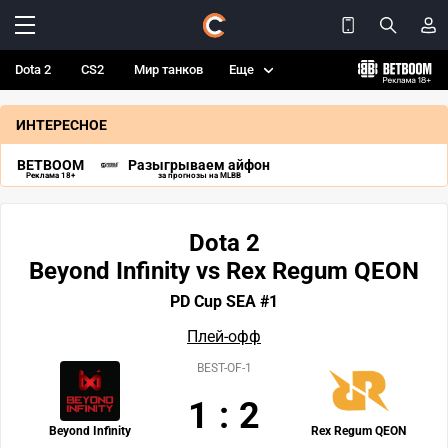
Dota 2
CS2
Мир танков
Еще
ИНТЕРЕСНОЕ
BETBOOM
Разыгрываем айфон
Реклама 18+
за прогнозы на MLBB
Dota 2
Beyond Infinity vs Rex Regum QEON
PD Cup SEA #1
Плей-офф
BEST-OF-1
1
:
2
Beyond Infinity
Rex Regum QEON