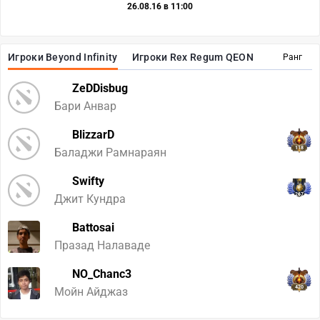
26.08.16 в 11:00
Игроки Beyond Infinity
Игроки Rex Regum QEON
Ранг
ZeDDisbug
Бари Анвар
BlizzarD
118
Баладжи Рамнараян
Swifty
267
Джит Кундра
Battosai
Празад Налаваде
NO_Chanc3
420
Мойн Айджаз