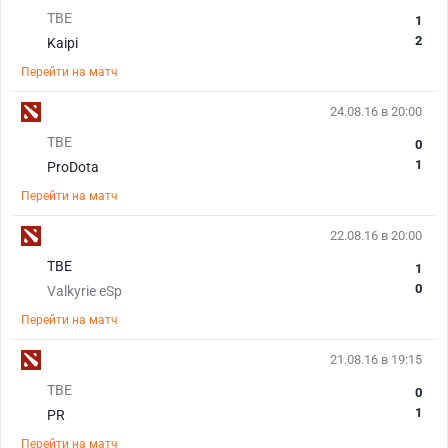
TBE
1
2
Kaipi
Перейти на матч
24.08.16 в 20:00
TBE
0
1
ProDota
Перейти на матч
22.08.16 в 20:00
TBE
1
0
Valkyrie eSp
Перейти на матч
21.08.16 в 19:15
TBE
0
1
PR
Перейти на матч