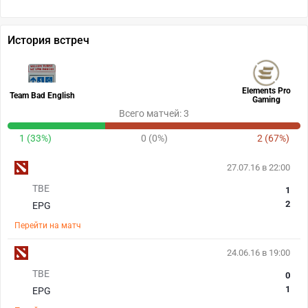
История встреч
Elements Pro
Team Bad English
Gaming
Всего матчей: 3
1 (33%)
0 (0%)
2 (67%)
27.07.16 в 22:00
TBE
1
2
EPG
Перейти на матч
24.06.16 в 19:00
TBE
0
1
EPG