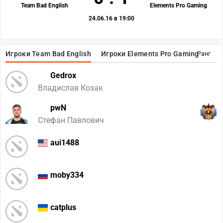
Team Bad English
Elements Pro Gaming
24.06.16 в 19:00
Игроки Team Bad English
Игроки Elements Pro Gaming
Ранг
Gedrox
Владислав Козак
pwN
259
Стефан Павлович
aui1488
moby334
catplus