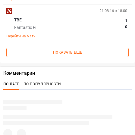
21.08.16 в 18:00
TBE
1
0
Fantastic Fi
Перейти на матч
ПОКАЗАТЬ ЕЩЕ
Комментарии
ПО ДАТЕ
ПО ПОПУЛЯРНОСТИ