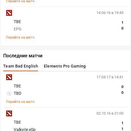
Перейти на матч
14.06.16 в 19:45
TBE
1
0
EPG
Перейти на матч
Последние матчи
Team Bad English
Elements Pro Gaming
17.04.17 в 14:41
TBE
0
0
TBD
Перейти на матч
02.10.16 в 21:00
TBE
1
1
Valkyrie eSp