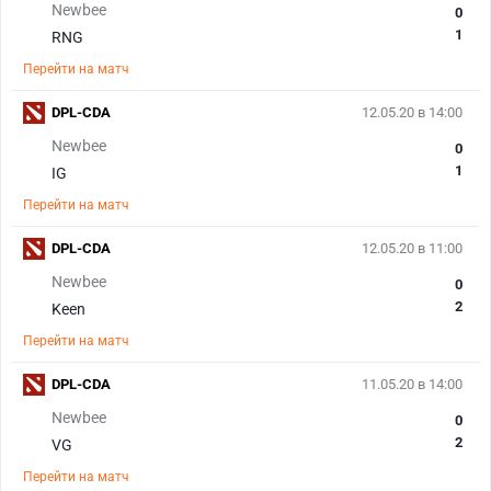
Newbee
0
1
RNG
Перейти на матч
DPL-CDA
12.05.20 в 14:00
Newbee
0
1
IG
Перейти на матч
DPL-CDA
12.05.20 в 11:00
Newbee
0
2
Keen
Перейти на матч
DPL-CDA
11.05.20 в 14:00
Newbee
0
2
VG
Перейти на матч