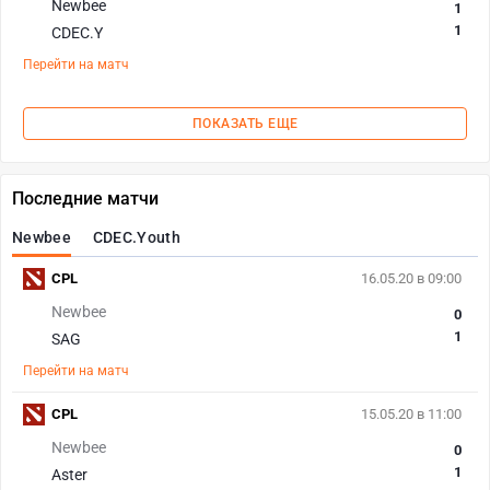
Newbee
1
1
CDEC.Y
Перейти на матч
ПОКАЗАТЬ ЕЩЕ
Последние матчи
Newbee
CDEC.Youth
CPL
16.05.20 в 09:00
Newbee
0
1
SAG
Перейти на матч
CPL
15.05.20 в 11:00
Newbee
0
1
Aster