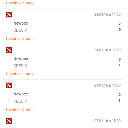
Перейти на матч
23.04.16 в 11:00
Newbee
2
0
CDEC.Y
Перейти на матч
24.01.16 в 12:00
Newbee
3
1
CDEC.Y
Перейти на матч
21.01.16 в 10:30
Newbee
2
1
CDEC.Y
Перейти на матч
07.01.16 в 15:00