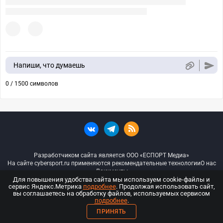
Напиши, что думаешь
0 / 1500 символов
Разработчиком сайта является ООО «ЕСПОРТ Медиа»
На сайте cybersport.ru применяются рекомендательные технологии
О нас
Документы
Для повышения удобства сайта мы используем cookie-файлы и
сервис Яндекс.Метрика
подробнее
. Продолжая использовать сайт,
© ООО «Киберспорт.ру» — Все права защищены
вы соглашаетесь на обработку файлов, используемых сервисом
подробнее
.
18+
ПРИНЯТЬ
ООО «Киберспорт.ру». Свидетельство о регистрации средств массовой