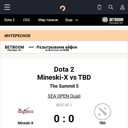
Dota 2
CS2
Мир танков
Еще
ИНТЕРЕСНОЕ
BETBOOM
Разыгрываем айфон
Реклама 18+
за прогнозы на MLBB
Dota 2
Mineski-X vs TBD
The Summit 5
SEA OPEN Quali
BEST-OF-1
0
:
0
Mineski-X
TBD