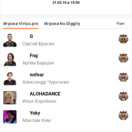
31.03.16 в 19:30
Игроки Virtus.pro
Игроки No Diggity
Ранг
G
Сергей Брагин
Fng
1017
Артем Баршак
nofear
2519
Александр Чурочкин
ALOHADANCE
785
Илья Коробкин
Yoky
253
Максим Ким