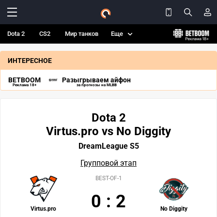
Dota 2
CS2
Мир танков
Еще
ИНТЕРЕСНОЕ
BETBOOM
Разыгрываем айфон
Реклама 18+
за прогнозы на MLBB
Dota 2
Virtus.pro vs No Diggity
DreamLeague S5
Групповой этап
BEST-OF-1
0
:
2
Virtus.pro
No Diggity