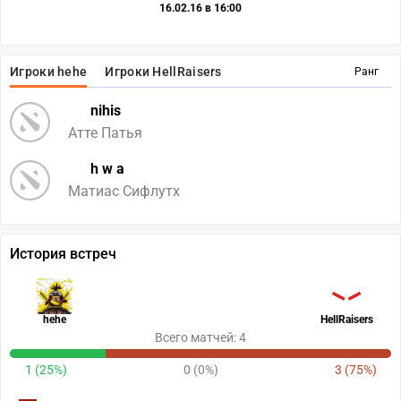
16.02.16 в 16:00
Игроки hehe
Игроки HellRaisers
Ранг
nihis
Атте Патья
h w a
Матиас Сифлутх
История встреч
hehe
HellRaisers
Всего матчей: 4
1 (25%)
0 (0%)
3 (75%)