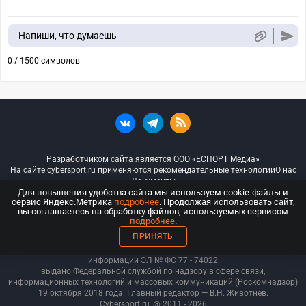
Напиши, что думаешь
0 / 1500 символов
Разработчиком сайта является ООО «ЕСПОРТ Медиа»
На сайте cybersport.ru применяются рекомендательные технологии
О нас
Документы
Для повышения удобства сайта мы используем cookie-файлы и
сервис Яндекс.Метрика
подробнее
. Продолжая использовать сайт,
© ООО «Киберспорт.ру» — Все права защищены
вы соглашаетесь на обработку файлов, используемых сервисом
подробнее
.
18+
ПРИНЯТЬ
ООО «Киберспорт.ру». Свидетельство о регистрации средств массовой
информации ЭЛ № ФС 77 - 74
022
выдано Федеральной службой по надзору в сфере связи,
информационных технологий и массовых коммуникаций (Роскомнадзор)
19 октября 2018 года. Главный редактор — В.Н. Животнев.
Cybersport.ru
@ 2011 - 2026