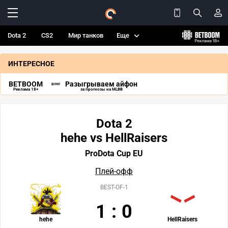
Dota 2
CS2
Мир танков
Еще
ИНТЕРЕСНОЕ
BETBOOM
Разыгрываем айфон
Реклама 18+
за прогнозы на MLBB
Dota 2
hehe vs HellRaisers
ProDota Cup EU
Плей-офф
BEST-OF-1
1
:
0
hehe
HellRaisers