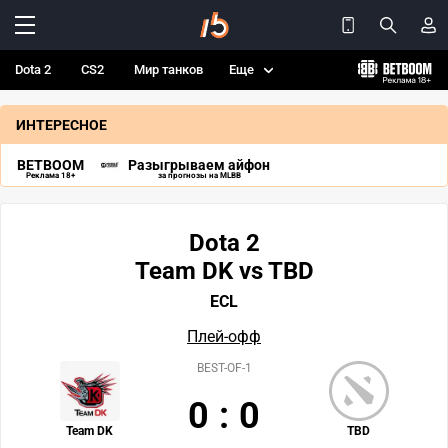
Dota 2
CS2
Мир танков
Еще
ИНТЕРЕСНОЕ
BETBOOM
Разыгрываем айфон
Реклама 18+
за прогнозы на MLBB
Dota 2
Team DK vs TBD
ECL
Плей-офф
BEST-OF-1
0
:
0
Team DK
TBD