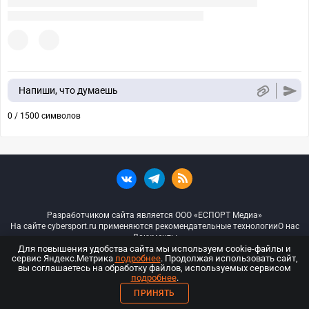
Напиши, что думаешь
0 / 1500 символов
Разработчиком сайта является ООО «ЕСПОРТ Медиа»
На сайте cybersport.ru применяются рекомендательные технологии
О нас
Документы
Для повышения удобства сайта мы используем cookie-файлы и
сервис Яндекс.Метрика
подробнее
. Продолжая использовать сайт,
© ООО «Киберспорт.ру» — Все права защищены
вы соглашаетесь на обработку файлов, используемых сервисом
подробнее
.
18+
ПРИНЯТЬ
ООО «Киберспорт.ру». Свидетельство о регистрации средств массовой