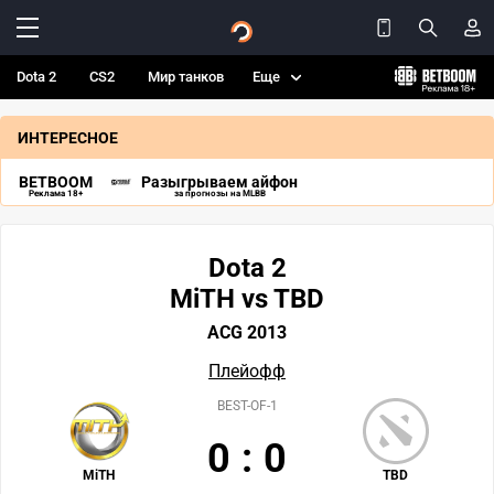
Dota 2
CS2
Мир танков
Еще
ИНТЕРЕСНОЕ
BETBOOM
Разыгрываем айфон
Реклама 18+
за прогнозы на MLBB
Dota 2
MiTH vs TBD
ACG 2013
Плейофф
BEST-OF-1
0
:
0
MiTH
TBD