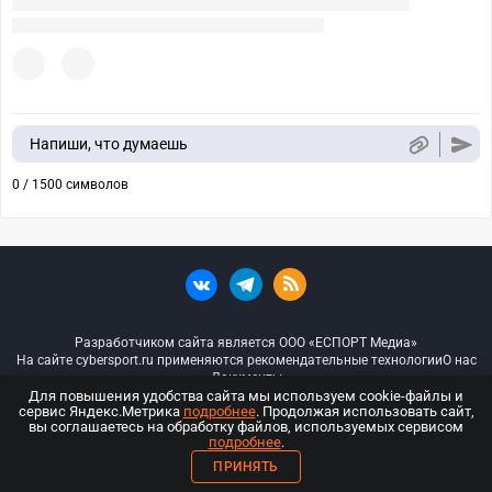
Напиши, что думаешь
0 / 1500 символов
Разработчиком сайта является ООО «ЕСПОРТ Медиа»
На сайте cybersport.ru применяются рекомендательные технологии
О нас
Документы
Для повышения удобства сайта мы используем cookie-файлы и
сервис Яндекс.Метрика
подробнее
. Продолжая использовать сайт,
© ООО «Киберспорт.ру» — Все права защищены
вы соглашаетесь на обработку файлов, используемых сервисом
подробнее
.
18+
ПРИНЯТЬ
ООО «Киберспорт.ру». Свидетельство о регистрации средств массовой