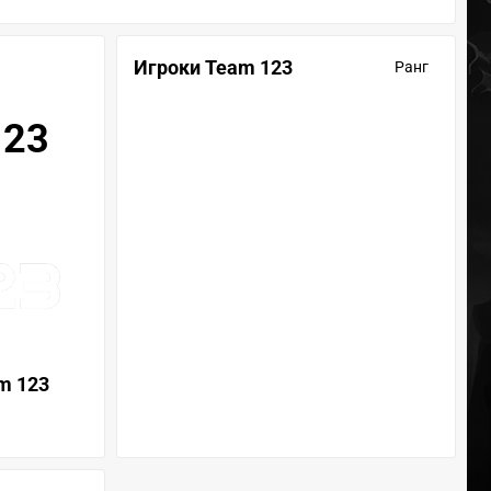
Игроки Team 123
Ранг
123
m 123