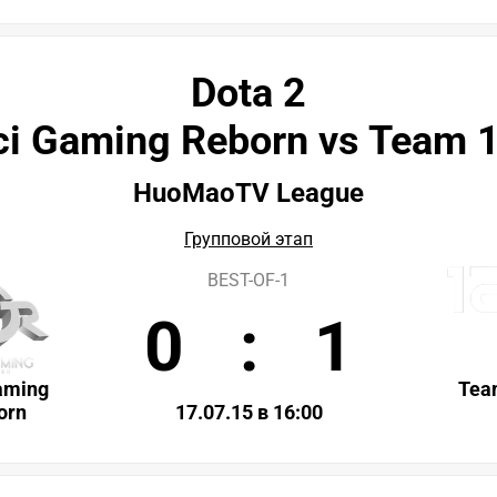
Dota 2
ci Gaming Reborn vs Team 
HuoMaoTV League
Групповой этап
BEST-OF-1
0
:
1
aming
Tea
orn
17.07.15 в 16:00