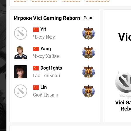
Игроки Vici Gaming Reborn
Ранг
Yif
Vi
Чжоу Ифу
1373
Yang
Чжоу Хайян
30
Dogf1ghts
Гао Тяньпэн
38
Lin
Сюй Цзыян
705
Vici G
Reb