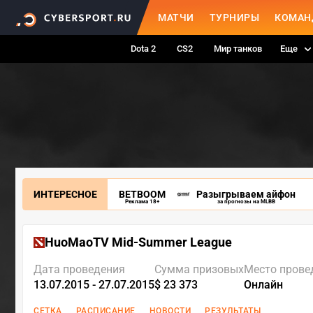
МАТЧИ
ТУРНИРЫ
КОМАН
Dota 2
CS2
Мир танков
Еще
ИНТЕРЕСНОЕ
BETBOOM
Разыгрываем айфон
Реклама 18+
за прогнозы на MLBB
HuoMaoTV Mid-Summer League
Дата проведения
Сумма призовых
Место прове
13.07.2015 - 27.07.2015
$ 23 373
Онлайн
СЕТКА
РАСПИСАНИЕ
НОВОСТИ
РЕЗУЛЬТАТЫ