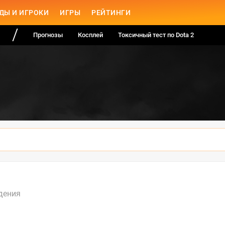
ДЫ И ИГРОКИ
ИГРЫ
РЕЙТИНГИ
Прогнозы
Косплей
Токсичный тест по Dota 2
дения