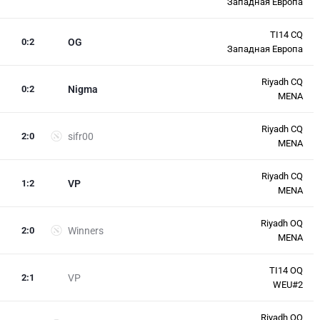
Западная Европа
TI14 CQ
0
:
2
OG
Западная Европа
Riyadh CQ
0
:
2
Nigma
MENA
Riyadh CQ
2
:
0
sifr00
MENA
Riyadh CQ
1
:
2
VP
MENA
Riyadh OQ
2
:
0
Winners
MENA
TI14 OQ
2
:
1
VP
WEU#2
Riyadh OQ