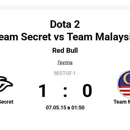
Dota 2
eam Secret vs Team Malays
Red Bull
Группа
BEST-OF-1
1
:
0
ecret
Team 
07.05.15 в 01:50