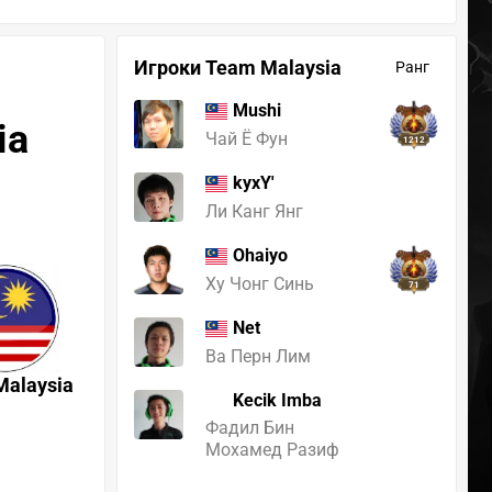
Игроки Team Malaysia
Ранг
Mushi
ia
Чай Ё Фун
1212
kyxY'
Ли Канг Янг
Ohaiyo
Ху Чонг Синь
71
Net
Ва Перн Лим
Malaysia
Kecik Imba
Фадил Бин
Мохамед Разиф