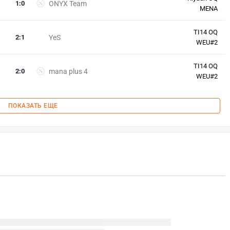
1
:
0
ONYX Team
MENA
TI14 OQ
2
:
1
YeS
WEU#2
TI14 OQ
2
:
0
mana plus 4
WEU#2
ПОКАЗАТЬ ЕЩЕ