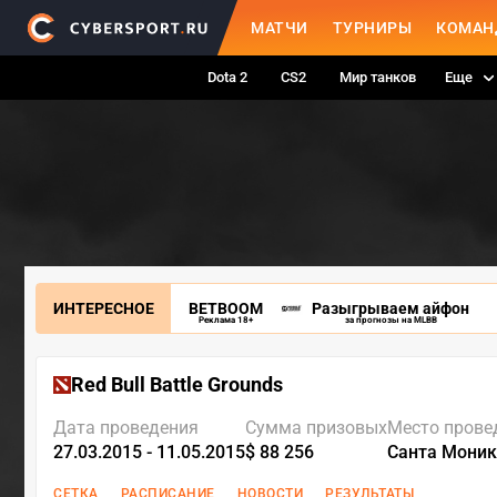
МАТЧИ
ТУРНИРЫ
КОМАН
Dota 2
CS2
Мир танков
Еще
ИНТЕРЕСНОЕ
BETBOOM
Разыгрываем айфон
Реклама 18+
за прогнозы на MLBB
Red Bull Battle Grounds
Дата проведения
Сумма призовых
Место прове
27.03.2015 - 11.05.2015
$ 88 256
Санта Моник
СЕТКА
РАСПИСАНИЕ
НОВОСТИ
РЕЗУЛЬТАТЫ