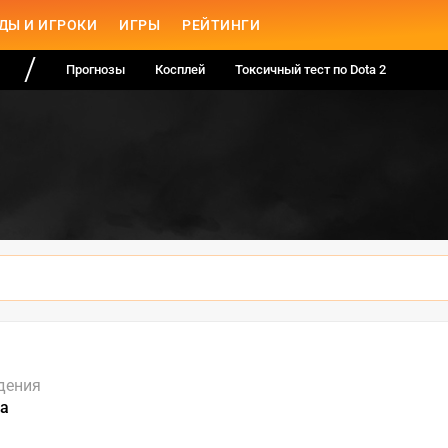
ДЫ И ИГРОКИ
ИГРЫ
РЕЙТИНГИ
Прогнозы
Косплей
Токсичный тест по Dota 2
дения
а