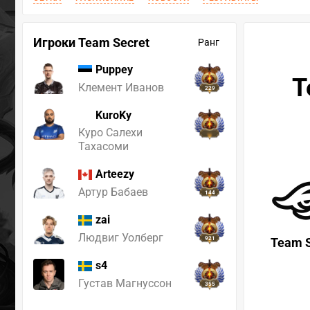
Игроки Team Secret
Ранг
Puppey
T
Клемент Иванов
229
KuroKy
Куро Салехи
Тахасоми
Arteezy
Артур Бабаев
144
zai
Людвиг Уолберг
921
Team S
s4
Густав Магнуссон
355