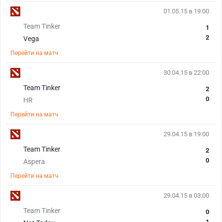
01.05.15 в 19:00
Team Tinker
1
2
Vega
Перейти на матч
30.04.15 в 22:00
Team Tinker
2
0
HR
Перейти на матч
29.04.15 в 19:00
Team Tinker
2
0
Aspera
Перейти на матч
29.04.15 в 03:00
Team Tinker
0
1