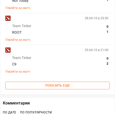
Not Today
Перейти на матч
28.04.15 в 23:50
Team Tinker
0
1
ROOT
Перейти на матч
25.04.15 в 21:00
Team Tinker
0
2
C9
Перейти на матч
ПОКАЗАТЬ ЕЩЕ
Комментарии
ПО ДАТЕ
ПО ПОПУЛЯРНОСТИ