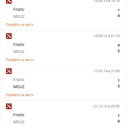
14.06.14 в 16:15
Fnatic
1
0
MOUZ
Перейти на матч
18.05.14 в 21:10
Fnatic
3
2
MOUZ
Перейти на матч
17.05.14 в 21:00
Fnatic
1
2
MOUZ
Перейти на матч
21.12.13 в 20:00
Fnatic
1
0
MOUZ