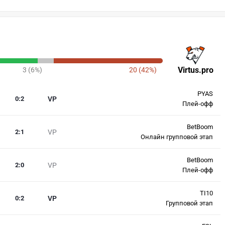
Virtus.pro
3 (6%)
20 (42%)
PYAS
0
:
2
VP
Плей-офф
BetBoom
2
:
1
VP
Онлайн групповой этап
BetBoom
2
:
0
VP
Плей-офф
TI10
0
:
2
VP
Групповой этап