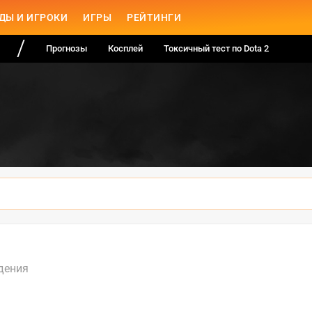
ДЫ И ИГРОКИ
ИГРЫ
РЕЙТИНГИ
Прогнозы
Косплей
Токсичный тест по Dota 2
дения