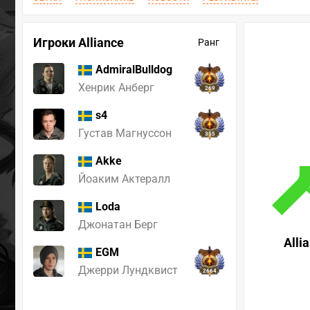
Игроки Alliance
Ранг
AdmiralBulldog
Хенрик Анберг
269
s4
Густав Магнуссон
355
Akke
Йоаким Актералл
Loda
Джонатан Берг
Alli
EGM
Джерри Лундквист
2664