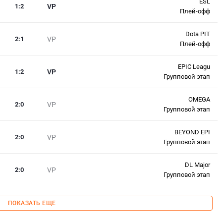
ESL
1
:
2
VP
Плей-офф
Dota PIT
2
:
1
VP
Плей-офф
EPIC Leagu
1
:
2
VP
Групповой этап
OMEGA
2
:
0
VP
Групповой этап
BEYOND EPI
2
:
0
VP
Групповой этап
DL Major
2
:
0
VP
Групповой этап
ПОКАЗАТЬ ЕЩЕ