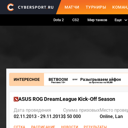
МАТЧИ
ТУРНИРЫ
КОМАН
Dota 2
CS2
Мир танков
Еще
ИНТЕРЕСНОЕ
BETBOOM
Разыгрываем айфон
Реклама 18+
за прогнозы на MLBB
ASUS ROG DreamLeague Kick-Off Season
Дата проведения
Сумма призовых
Место прове
02.11.2013 - 29.11.2013
$ 50 000
Online, Lan
СЕТКА
РАСПИСАНИЕ
НОВОСТИ
РЕЗУЛЬТАТЫ