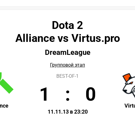
Dota 2
Alliance vs Virtus.pro
DreamLeague
Групповой этап
BEST-OF-1
1
:
0
ance
Virt
11.11.13 в 23:20