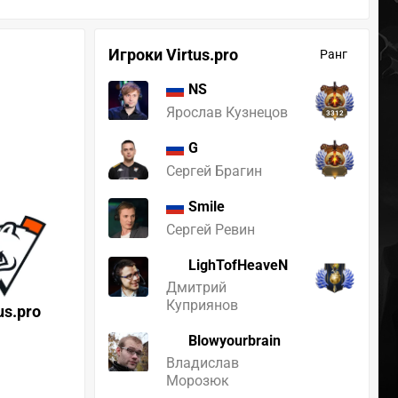
Игроки Virtus.pro
Ранг
NS
Ярослав Кузнецов
3312
G
Сергей Брагин
Smile
Сергей Ревин
LighTofHeaveN
Дмитрий
Куприянов
us.pro
Blowyourbrain
Владислав
Морозюк