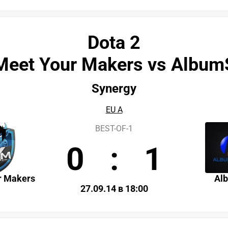
Dota 2
Meet Your Makers vs Album
Synergy
EU A
BEST-OF-1
0
:
1
r Makers
Al
27.09.14 в 18:00