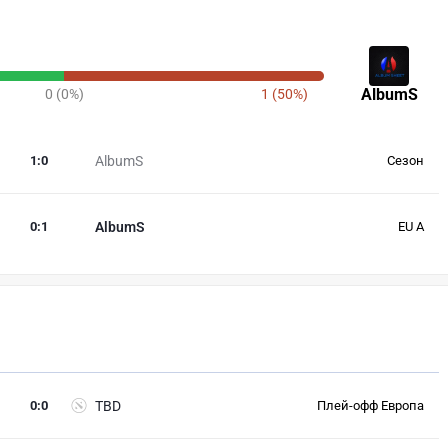
AlbumS
0 (0%)
1 (50%)
1
:
0
AlbumS
Сезон
0
:
1
AlbumS
EU A
0
:
0
TBD
Плей-офф Европа