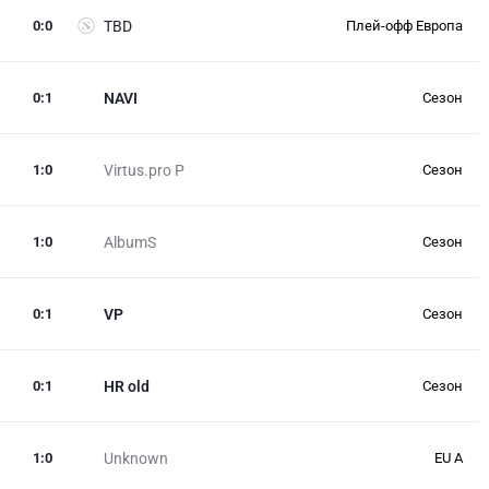
0
:
0
TBD
Плей-офф Европа
0
:
1
NAVI
Сезон
1
:
0
Virtus.pro P
Сезон
1
:
0
AlbumS
Сезон
0
:
1
VP
Сезон
0
:
1
HR old
Сезон
1
:
0
Unknown
EU A