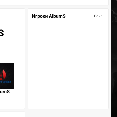
Игроки AlbumS
Ранг
S
bumS