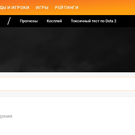
ДЫ И ИГРОКИ
ИГРЫ
РЕЙТИНГИ
Прогнозы
Косплей
Токсичный тест по Dota 2
дения