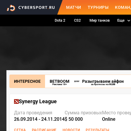
МАТЧИ
ТУРНИРЫ
КОМАН
Dota 2
CS2
Мир танков
Еще
ИНТЕРЕСНОЕ
BETBOOM
Разыгрываем айфон
Реклама 18+
за прогнозы на MLBB
Synergy League
Дата проведения
Сумма призовых
Место прове
26.09.2014 - 24.11.2014
$ 50 000
Online
СЕТКА
РАСПИСАНИЕ
НОВОСТИ
РЕЗУЛЬТАТЫ