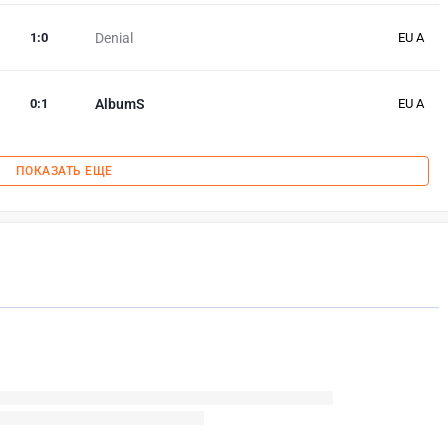
1
:
0
Denial
EU A
0
:
1
AlbumS
EU A
ПОКАЗАТЬ ЕЩЕ