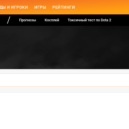
ДЫ И ИГРОКИ
ИГРЫ
РЕЙТИНГИ
Прогнозы
Косплей
Токсичный тест по Dota 2