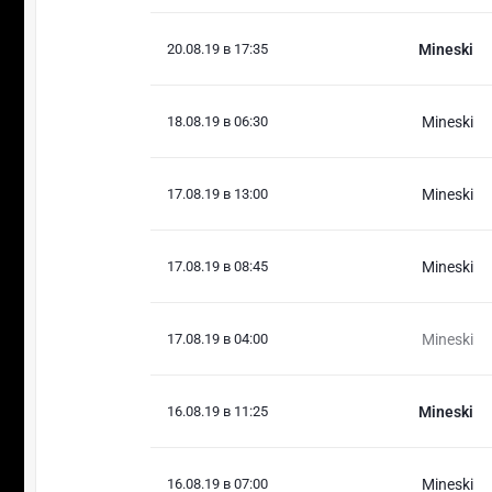
20.08.19 в 17:35
Mineski
18.08.19 в 06:30
Mineski
17.08.19 в 13:00
Mineski
17.08.19 в 08:45
Mineski
17.08.19 в 04:00
Mineski
16.08.19 в 11:25
Mineski
16.08.19 в 07:00
Mineski