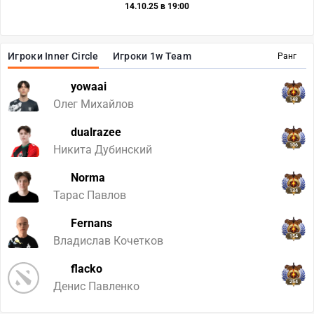
14.10.25 в 19:00
Игроки Inner Circle
Игроки 1w Team
Ранг
yowaai
148
Олег Михайлов
dualrazee
106
Никита Дубинский
Norma
134
Тарас Павлов
Fernans
154
Владислав Кочетков
flacko
254
Денис Павленко