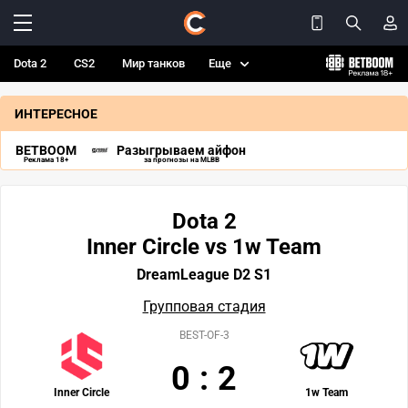
Dota 2
CS2
Мир танков
Еще
ИНТЕРЕСНОЕ
BETBOOM
Разыгрываем айфон
Реклама 18+
за прогнозы на MLBB
Dota 2
Inner Circle vs 1w Team
DreamLeague D2 S1
Групповая стадия
BEST-OF-3
0
:
2
Inner Circle
1w Team