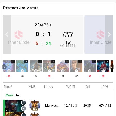
Статистика матча
31м 26с
0
:
1
Inner Circle
1w
Inner Circle
5
:
24
18846
1
2
3
4
5
6
7
8
Герой
MMR
Игрок
У/С/П
ОЦ
Д/Н
Свет:
1w
Munkushi~
12 / 1 / 3
29354
674 / 12
125
27