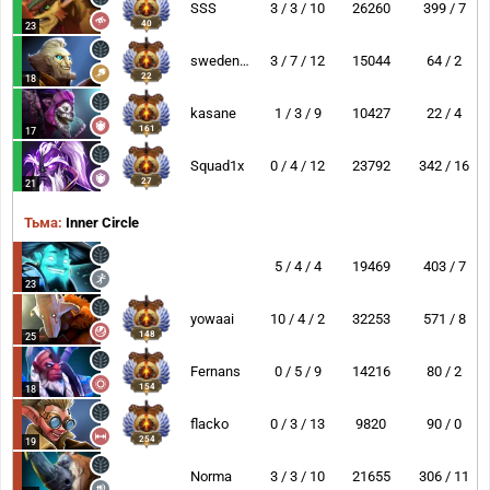
SSS
3 / 3 / 10
26260
399 / 7
40
23
swedenstrong
3 / 7 / 12
15044
64 / 2
22
18
kasane
1 / 3 / 9
10427
22 / 4
161
17
Squad1x
0 / 4 / 12
23792
342 / 16
27
21
Тьма:
Inner Circle
5 / 4 / 4
19469
403 / 7
23
yowaai
10 / 4 / 2
32253
571 / 8
148
25
Fernans
0 / 5 / 9
14216
80 / 2
154
18
flacko
0 / 3 / 13
9820
90 / 0
254
19
Norma
3 / 3 / 10
21655
306 / 11