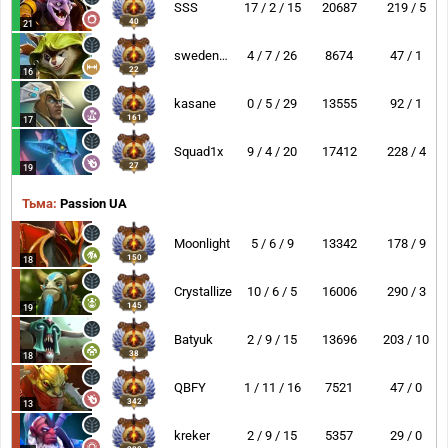
SSS
17 / 2 / 15
20687
219 / 5
40
21
swedenstrong
4 / 7 / 26
8674
47 / 1
22
16
kasane
0 / 5 / 29
13555
92 / 1
161
17
Squad1x
9 / 4 / 20
17412
228 / 4
27
19
Тьма:
Passion UA
Moonlight
5 / 6 / 9
13342
178 / 9
150
18
Crystallize
10 / 6 / 5
16006
290 / 3
145
19
Batyuk
2 / 9 / 15
13696
203 / 10
38
18
QBFY
1 / 11 / 16
7521
47 / 0
342
13
kreker
2 / 9 / 15
5357
29 / 0