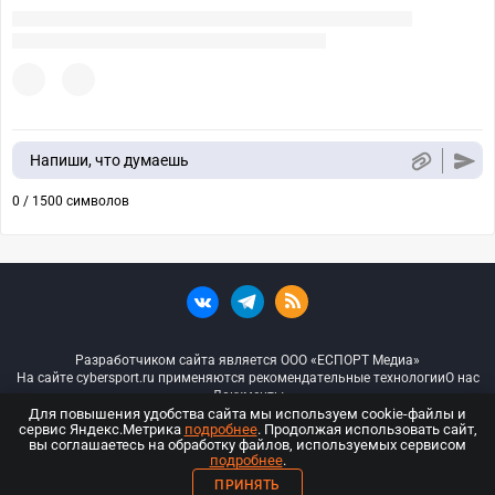
Напиши, что думаешь
0 / 1500 символов
Разработчиком сайта является ООО «ЕСПОРТ Медиа»
На сайте cybersport.ru применяются рекомендательные технологии
О нас
Документы
Для повышения удобства сайта мы используем cookie-файлы и
сервис Яндекс.Метрика
подробнее
. Продолжая использовать сайт,
© ООО «Киберспорт.ру» — Все права защищены
вы соглашаетесь на обработку файлов, используемых сервисом
подробнее
.
18+
ПРИНЯТЬ