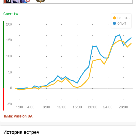
200
14
Свет: 1w
золото
опыт
Тьма: Passion UA
История встреч