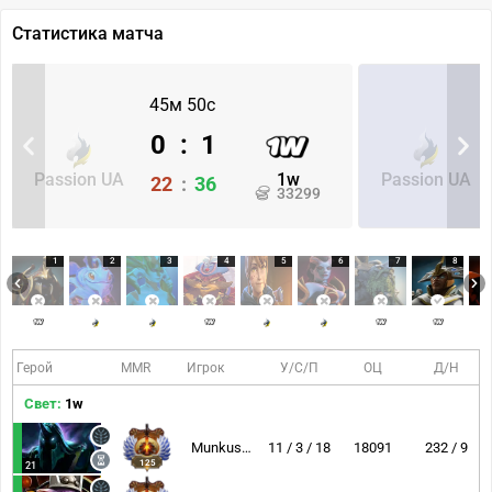
Статистика матча
45м 50с
0
:
1
Passion UA
1w
Passion UA
22
:
36
33299
1
2
3
4
5
6
7
8
Герой
MMR
Игрок
У/С/П
ОЦ
Д/Н
Свет:
1w
Munkushi~
11 / 3 / 18
18091
232 / 9
125
21