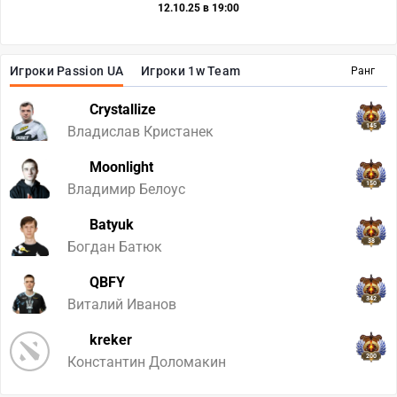
12.10.25 в 19:00
Игроки Passion UA
Игроки 1w Team
Ранг
Crystallize
145
Владислав Кристанек
Moonlight
150
Владимир Белоус
Batyuk
38
Богдан Батюк
QBFY
342
Виталий Иванов
kreker
200
Константин Доломакин