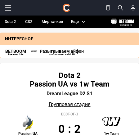
Dota 2
CS2
Мир танков
Еще
ИНТЕРЕСНОЕ
BETBOOM
Разыгрываем айфон
Реклама 18+
за прогнозы на MLBB
Dota 2
Passion UA vs 1w Team
DreamLeague D2 S1
Групповая стадия
BEST-OF-3
0
:
2
Passion UA
1w Team