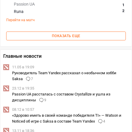
Passion UA
1
2
Runa
Перейти на матч
ПОКАЗАТЬ ЕЩЕ
Главные новости
11.05 в 19:09
Руководитель Team Yandex рассказал о необычном хобби
Saksa
7
23.12 в 19:35
Passion UA рассталась с составом Crystallize и ушла из
дисциплины
9
08.12 в 10:57
«Здорово иметь в своей команде победителя TI» — Watson и
Noticed об игре с Saksa в составе Team Yandex
4
13.11 в 18:36