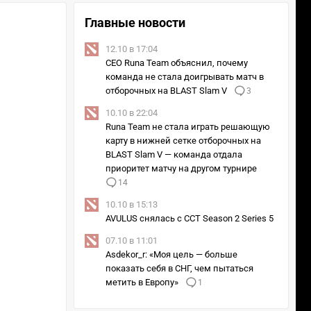
Главные новости
12.10 в 17:04
CEO Runa Team объяснил, почему
команда не стала доигрывать матч в
отборочных на BLAST Slam V
3
10.10 в 22:04
Runa Team не стала играть решающую
карту в нижней сетке отборочных на
BLAST Slam V — команда отдала
приоритет матчу на другом турнире
14
10.10 в 15:13
AVULUS снялась с CCT Season 2 Series 5
07.10 в 11:01
Asdekor_r: «Моя цель — больше
показать себя в СНГ, чем пытаться
метить в Европу»
1