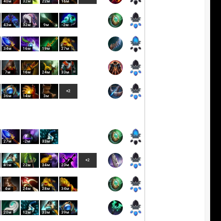
40м
32м
22м
16м
43м
32м
9м
-2м
34м
16м
19м
27м
7м
16м
24м
33м
+2
36м
14м
3м
27м
-2м
33м
+2
41м
22м
34м
23м
4м
24м
28м
34м
20м
12м
33м
39м