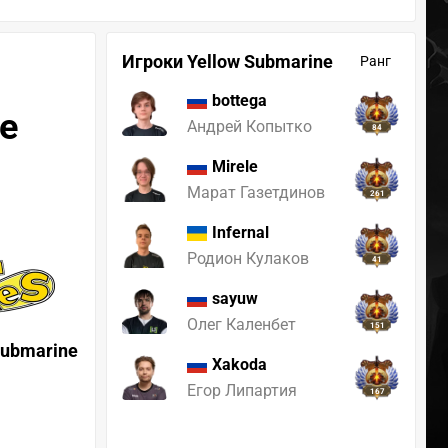
Игроки Yellow Submarine
Ранг
bottega
ne
Андрей Копытко
84
Mirele
Марат Газетдинов
261
Infernal
Родион Кулаков
41
sayuw
Олег Каленбет
151
Submarine
Xakoda
Егор Липартия
167