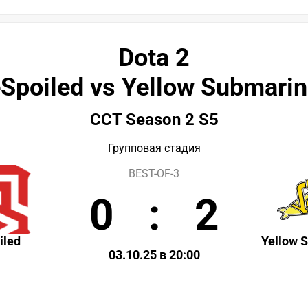
Dota 2
Spoiled vs Yellow Submari
CCT Season 2 S5
Групповая стадия
BEST-OF-3
0
:
2
iled
Yellow 
03.10.25 в 20:00