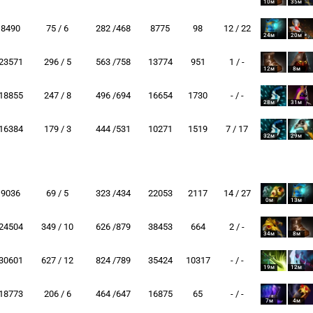
10м
35м
8490
75 / 6
282 /468
8775
98
12 / 22
24м
20м
23571
296 / 5
563 /758
13774
951
1 / -
12м
8м
18855
247 / 8
496 /694
16654
1730
- / -
28м
31м
16384
179 / 3
444 /531
10271
1519
7 / 17
32м
29м
9036
69 / 5
323 /434
22053
2117
14 / 27
0м
13м
24504
349 / 10
626 /879
38453
664
2 / -
34м
8м
30601
627 / 12
824 /789
35424
10317
- / -
19м
12м
18773
206 / 6
464 /647
16875
65
- / -
7м
4м