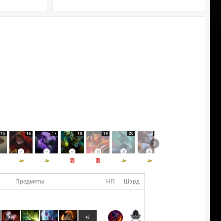
15
16
17
18
19
20
21
22
23
Предметы
НП
Шард
+2