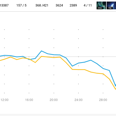
13387
157 / 5
368 /421
3624
2389
4 / 11
23м
0м