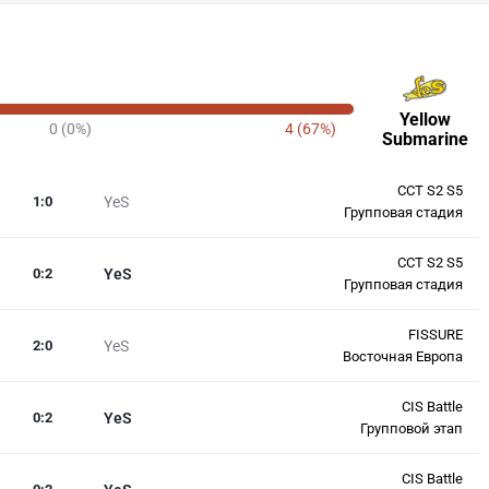
Yellow
0 (0%)
4 (67%)
Submarine
CCT S2 S5
1
:
0
YeS
Групповая стадия
CCT S2 S5
0
:
2
YeS
Групповая стадия
FISSURE
2
:
0
YeS
Восточная Европа
CIS Battle
0
:
2
YeS
Групповой этап
CIS Battle