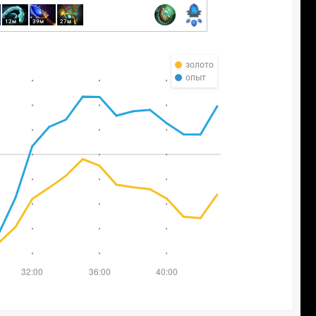
12м
39м
27м
золото
опыт