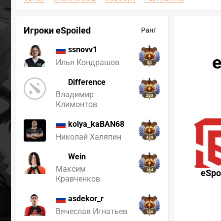
Игроки eSpoiled
Ранг
ssnovv1
e
Илья Кондрашов
50
Difference
Владимир
203
Климонтов
kolya_kaBAN68
Николай Халяпин
479
Wein
Максим
164
eSpo
Кравченков
asdekor_r
Вячеслав Игнатьев
136