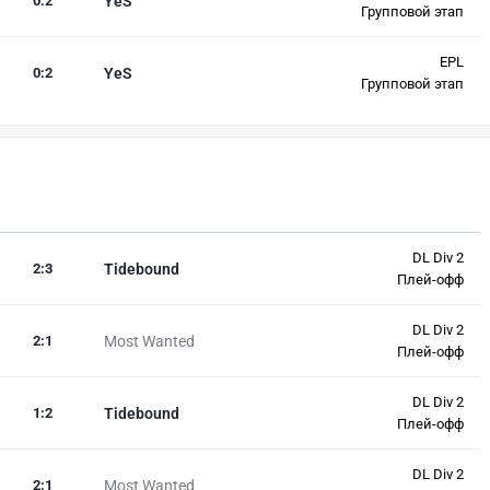
0
:
2
YeS
Групповой этап
EPL
0
:
2
YeS
Групповой этап
DL Div 2
2
:
3
Tidebound
Плей-офф
DL Div 2
2
:
1
Most Wanted
Плей-офф
DL Div 2
1
:
2
Tidebound
Плей-офф
DL Div 2
2
:
1
Most Wanted