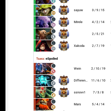
84
27
sayuw
3 / 9 / 15
151
19
Mirele
4 / 2 / 14
261
24
2 / 5 / 21
163
23
Xakoda
2 / 7 / 19
167
20
Тьма:
eSpoiled
Wein
2 / 10 / 19
18
Difference
11 / 6 / 10
203
25
ssnovv1
7 / 3 / 8
50
24
Mars
5 / 4 / 14
22