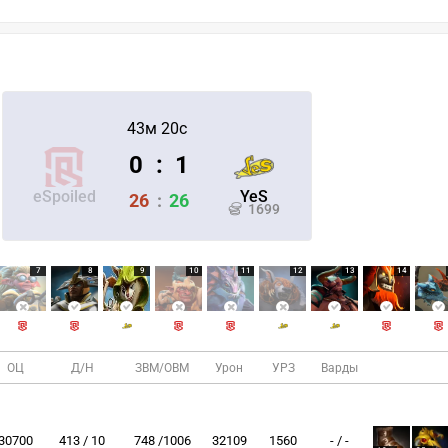
43м 20с
0
:
1
eSpoiled
YeS
26
:
26
1699
7
8
9
10
11
12
13
14
ОЦ
Д/Н
ЗВМ/ОВМ
Урон
УРЗ
Варды
30700
413 / 10
748 /1006
32109
1560
- / -