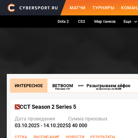
МАТЧИ
ТУРНИРЫ
КОМАН
Dota 2
CS2
Мир танков
Еще
ИНТЕРЕСНОЕ
BETBOOM
Разыгрываем айфон
Реклама 18+
за прогнозы на MLBB
CCT Season 2 Series 5
Дата проведения
Сумма призовых
03.10.2025 - 14.10.2025
$ 40 000
СЕТКА
РАСПИСАНИЕ
НОВОСТИ
РЕЗУЛЬТАТЫ