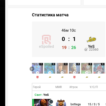
Статистика матча
46м 10с
0
:
1
eSpoiled
YeS
19
:
26
22560
1
2
3
4
5
6
Герой
MMR
Игрок
У/С/П
Свет:
YeS
bottega
15 / 3 / 5