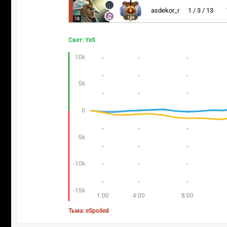
asdekor_r
1 / 3 / 13
136
18
Свет: YeS
Тьма: eSpoiled