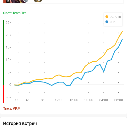
152
11
Свет: Team Tea
золото
опыт
Тьма: VP.P
История встреч