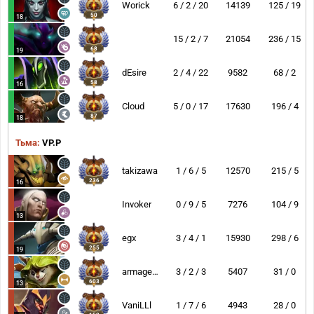
Worick
6 / 2 / 20
14139
125 / 19
50
18
15 / 2 / 7
21054
236 / 15
68
19
dEsire
2 / 4 / 22
9582
68 / 2
58
16
Cloud
5 / 0 / 17
17630
196 / 4
87
18
Тьма:
VP.P
takizawa
1 / 6 / 5
12570
215 / 5
236
16
Invoker
0 / 9 / 5
7276
104 / 9
13
egx
3 / 4 / 1
15930
298 / 6
255
19
armageddon
3 / 2 / 3
5407
31 / 0
603
13
VaniLLl
1 / 7 / 6
4943
28 / 0