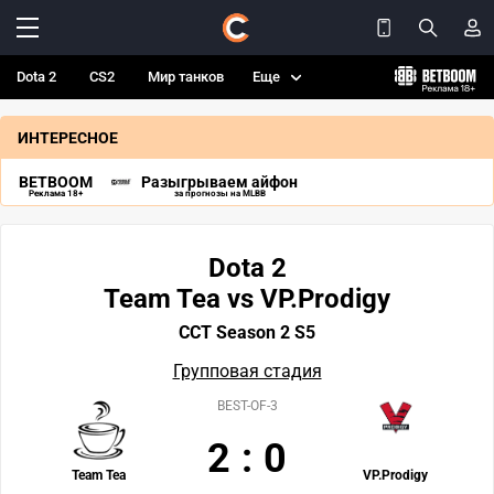
Dota 2
CS2
Мир танков
Еще
ИНТЕРЕСНОЕ
BETBOOM
Разыгрываем айфон
Реклама 18+
за прогнозы на MLBB
Dota 2
Team Tea vs VP.Prodigy
CCT Season 2 S5
Групповая стадия
BEST-OF-3
2
:
0
Team Tea
VP.Prodigy