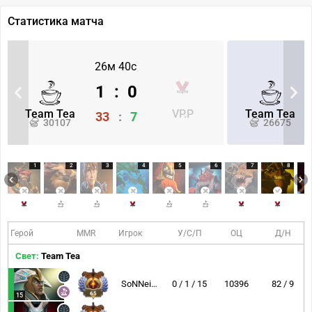
Статистика матча
26м 40с
1
:
0
Team Tea
VP.P
Team Tea
33
:
7
30107
26675
1
2
3
4
5
6
7
8
Герой
MMR
Игрок
У/С/П
ОЦ
Д/Н
Свет:
Team Tea
SoNNeikO
0 / 1 / 15
10396
82 / 9
65
15