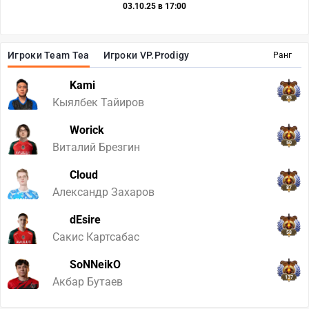
03.10.25 в 17:00
Игроки Team Tea
Игроки VP.Prodigy
Ранг
Kami
85
Кыялбек Тайиров
Worick
50
Виталий Брезгин
Cloud
87
Александр Захаров
dEsire
58
Сакис Картсабас
SoNNeikO
137
Акбар Бутаев