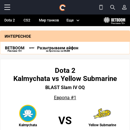
Dota 2
CS2
Мир танков
Еще
ИНТЕРЕСНОЕ
BETBOOM
Разыгрываем айфон
Реклама 18+
за прогнозы на MLBB
Dota 2
Kalmychata vs Yellow Submarine
BLAST Slam IV OQ
Европа #1
VS
Kalmychata
Yellow Submarine