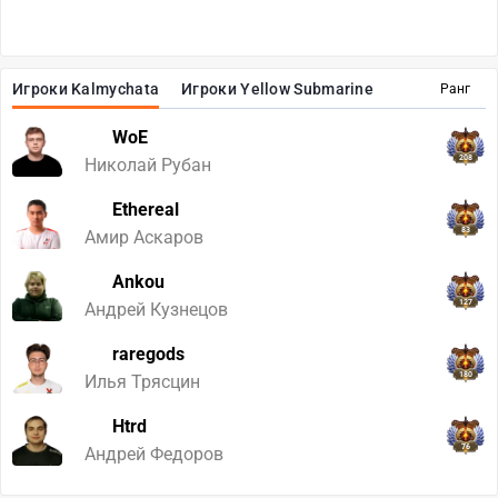
Игроки Kalmychata
Игроки Yellow Submarine
Ранг
WoE
208
Николай Рубан
Ethereal
83
Амир Аскаров
Ankou
127
Андрей Кузнецов
raregods
180
Илья Трясцин
Htrd
76
Андрей Федоров