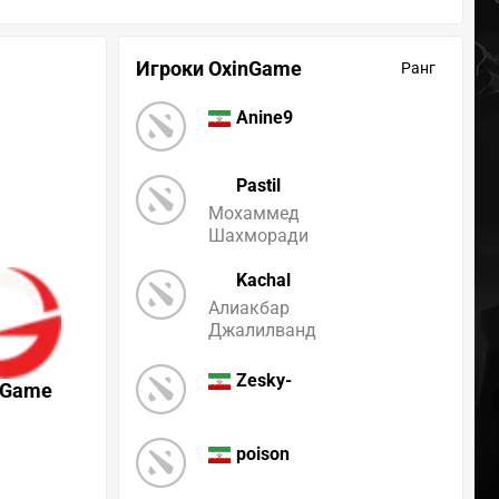
Игроки OxinGame
Ранг
Anine9
Pastil
Мохаммед
Шахморади
Kachal
Алиакбар
Джалилванд
Zesky-
nGame
poison