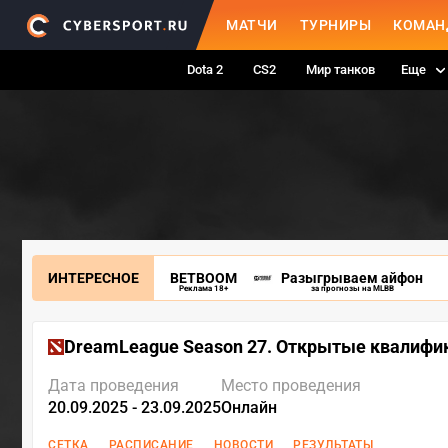
МАТЧИ
ТУРНИРЫ
КОМАН
Dota 2
CS2
Мир танков
Еще
ИНТЕРЕСНОЕ
BETBOOM
Разыгрываем айфон
Реклама 18+
за прогнозы на MLBB
DreamLeague Season 27. Открытые квалифи
Дата проведения
Место проведения
20.09.2025 - 23.09.2025
Онлайн
СЕТКА
РАСПИСАНИЕ
НОВОСТИ
РЕЗУЛЬТАТЫ