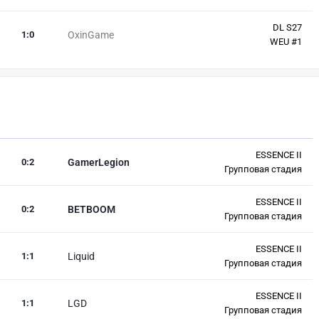
DL S27
1
:
0
OxinGame
WEU #1
ESSENCE II
0
:
2
GamerLegion
Групповая стадия
ESSENCE II
0
:
2
BETBOOM
Групповая стадия
ESSENCE II
1
:
1
Liquid
Групповая стадия
ESSENCE II
1
:
1
LGD
Групповая стадия