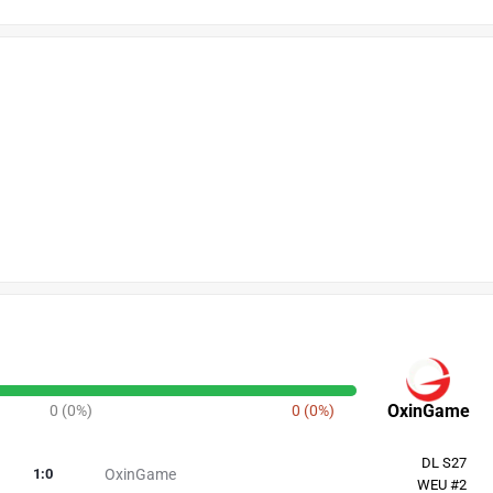
OxinGame
0 (0%)
0 (0%)
DL S27
1
:
0
OxinGame
WEU #2