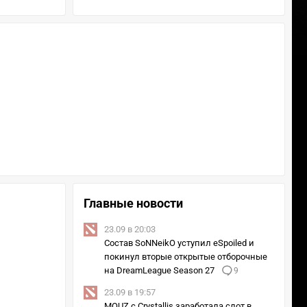
Главные новости
23.09 в 20:03
Состав SoNNeikO уступил eSpoiled и
покинул вторые открытые отборочные
на DreamLeague Season 27
9
23.09 в 19:57
MOUZ с Crystallis заработала слот в