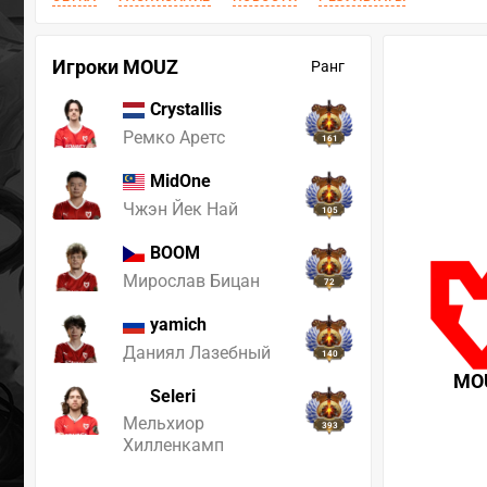
Игроки MOUZ
Ранг
Crystallis
Ремко Аретс
161
MidOne
Чжэн Йек Най
105
BOOM
Мирослав Бицан
72
yamich
Даниял Лазебный
140
MO
Seleri
Мельхиор
393
Хилленкамп