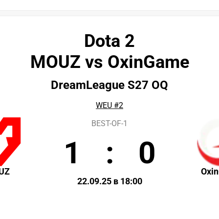
Dota 2
MOUZ vs OxinGame
DreamLeague S27 OQ
WEU #2
BEST-OF-1
1
:
0
UZ
Oxi
22.09.25 в 18:00