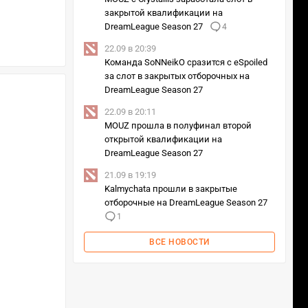
закрытой квалификации на
DreamLeague Season 27
4
22.09 в 20:39
Команда SoNNeikO сразится с eSpoiled
за слот в закрытых отборочных на
DreamLeague Season 27
22.09 в 20:11
MOUZ прошла в полуфинал второй
открытой квалификации на
DreamLeague Season 27
21.09 в 19:19
Kalmychata прошли в закрытые
отборочные на DreamLeague Season 27
1
ВСЕ НОВОСТИ