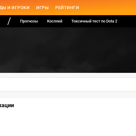
ДЫ И ИГРОКИ
ИГРЫ
РЕЙТИНГИ
Прогнозы
Косплей
Токсичный тест по Dota 2
кации