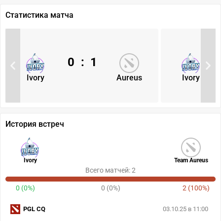
Статистика матча
0
:
1
Ivory
Aureus
Ivory
История встреч
Ivory
Team Aureus
Всего матчей: 2
0 (0%)
0 (0%)
2 (100%)
PGL CQ
03.10.25 в 11:00