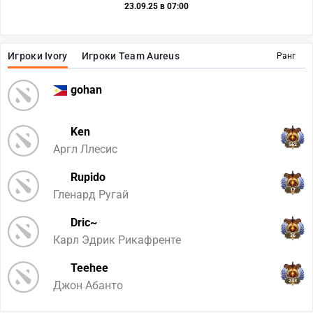
23.09.25 в 07:00
Игроки Ivory
Игроки Team Aureus
Ранг
gohan
Ken
562
Аргл Ллесис
Rupido
17
Гленард Ругай
Dric~
36
Карл Эдрик Рикафренте
Teehee
243
Джон Абанто