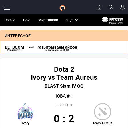
Dota 2
CS2
Мир танков
Еще
ИНТЕРЕСНОЕ
BETBOOM
Разыгрываем айфон
Реклама 18+
за прогнозы на MLBB
Dota 2
Ivory vs Team Aureus
BLAST Slam IV OQ
ЮВА #1
BEST-OF-3
0
:
2
Ivory
Team Aureus