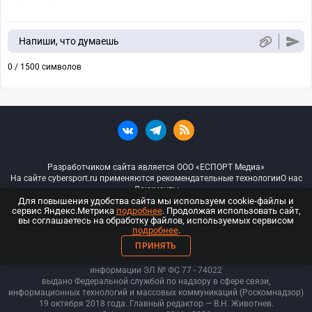
Напиши, что думаешь
0 / 1500 символов
Разработчиком сайта является ООО «ЕСПОРТ Медиа»
На сайте cybersport.ru применяются рекомендательные технологии
О нас
Документы
Для повышения удобства сайта мы используем cookie-файлы и
сервис Яндекс.Метрика
подробнее
. Продолжая использовать сайт,
© ООО «Киберспорт.ру» — Все права защищены
вы соглашаетесь на обработку файлов, используемых сервисом
подробнее
.
18+
ПРИНЯТЬ
ООО «Киберспорт.ру». Свидетельство о регистрации средств массовой
информации ЭЛ № ФС 77 - 74
022
выдано Федеральной службой по надзору в сфере связи,
информационных технологий и массовых коммуникаций (Роскомнадзор)
19 октября 2018 года. Главный редактор — В.Н. Животнев.