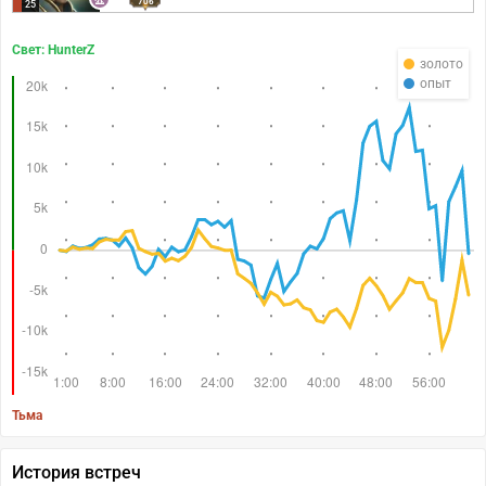
706
25
Свет: HunterZ
золото
опыт
Тьма
История встреч