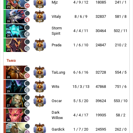
Mjz
4 / 9 / 12
18085
241 / 1
306
25
Vitaly
8 / 6 / 9
32837
581 / 8
344
28
Storm
4 / 4 / 11
30464
502 / 11
Spirit
28
Prada
1 / 6 / 10
24847
210 / 2
435
25
Тьма
TaiLung
6 / 6 / 16
32728
554 / 5
20
28
Wits
15 / 3 / 13
47868
751 / 6
297
29
Oscar
5 / 5 / 20
39624
553 / 10
477
27
Dark
4 / 4 / 17
19935
58 / 2
Willow
26
Gardick
1 / 7 / 20
24595
262 / 0