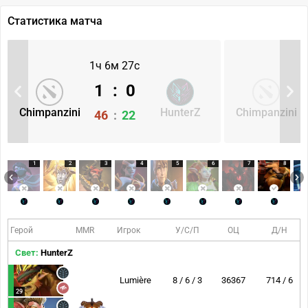
Статистика матча
1ч 6м 27с
1
:
0
Chimpanzini
HunterZ
Chimpanzini
46
:
22
1
2
3
4
5
6
7
8
Герой
MMR
Игрок
У/С/П
ОЦ
Д/Н
Свет:
HunterZ
Lumière
8 / 6 / 3
36367
714 / 6
29