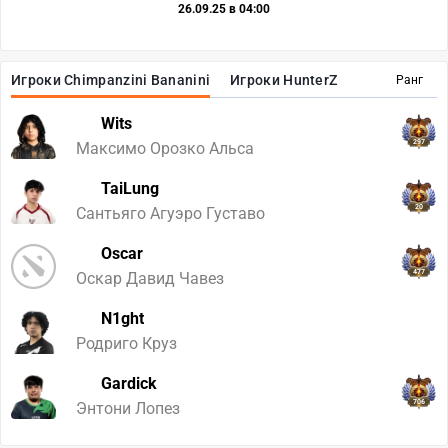
26.09.25 в 04:00
Игроки Chimpanzini Bananini
Игроки HunterZ
Ранг
Wits
297
Максимо Орозко Альса
TaiLung
20
Сантьяго Агуэро Густаво
Oscar
477
Оскар Давид Чавез
N1ght
Родриго Круз
Gardick
706
Энтони Лопез