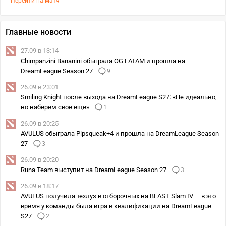
Перейти на матч
Главные новости
27.09 в 13:14
Chimpanzini Bananini обыграла OG LATAM и прошла на
DreamLeague Season 27
9
26.09 в 23:01
Smiling Knight после выхода на DreamLeague S27: «Не идеально,
но наберем свое еще»
1
26.09 в 20:25
AVULUS обыграла Pipsqueak+4 и прошла на DreamLeague Season
27
3
26.09 в 20:20
Runa Team выступит на DreamLeague Season 27
3
26.09 в 18:17
AVULUS получила техлуз в отборочных на BLAST Slam IV — в это
время у команды была игра в квалификации на DreamLeague
S27
2