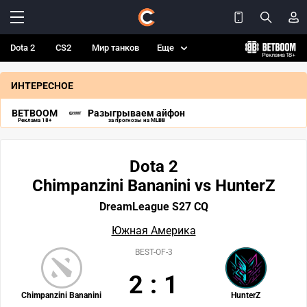
Dota 2
CS2
Мир танков
Еще
ИНТЕРЕСНОЕ
BETBOOM
Разыгрываем айфон
Реклама 18+
за прогнозы на MLBB
Dota 2
Chimpanzini Bananini vs HunterZ
DreamLeague S27 CQ
Южная Америка
BEST-OF-3
2
:
1
Chimpanzini Bananini
HunterZ