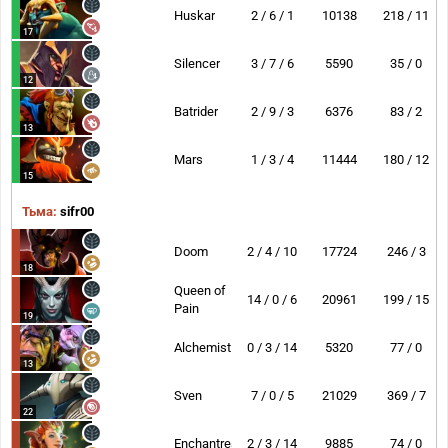
Huskar
2 / 6 / 1
10138
218 / 11
17
Silencer
3 / 7 / 6
5590
35 / 0
12
Batrider
2 / 9 / 3
6376
83 / 2
13
Mars
1 / 3 / 4
11444
180 / 12
15
Тьма:
sifr00
Doom
2 / 4 / 10
17724
246 / 3
18
Queen of
14 / 0 / 6
20961
199 / 15
Pain
19
Alchemist
0 / 3 / 14
5320
77 / 0
13
Sven
7 / 0 / 5
21029
369 / 7
22
Enchantress
2 / 3 / 14
9885
74 / 0