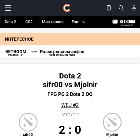
Dota 2
CS2
Мир танков
Еще
ИНТЕРЕСНОЕ
BETBOOM
Разыгрываем айфон
Реклама 18+
за прогнозы на MLBB
Dota 2
sifr00 vs Mjolnir
FPG PG 2 Dota 2 OQ
WEU #2
BEST-OF-3
2
:
0
sifr00
Mjolnir