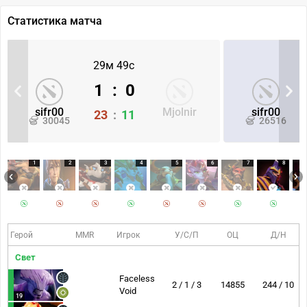
Статистика матча
29м 49с
1
:
0
sifr00
Mjolnir
sifr00
23
:
11
30045
26516
1
2
3
4
5
6
7
8
Герой
MMR
Игрок
У/С/П
ОЦ
Д/Н
Свет
Faceless
2 / 1 / 3
14855
244 / 10
Void
19