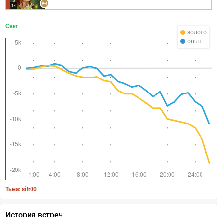
14
Свет
золото
опыт
Тьма: sifr00
История встреч