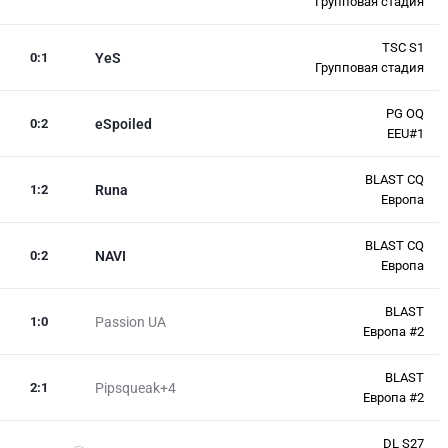
Групповая стадия
TSC S1
0
:
1
YeS
Групповая стадия
PG OQ
0
:
2
eSpoiled
EEU#1
BLAST CQ
1
:
2
Runa
Европа
BLAST CQ
0
:
2
NAVI
Европа
BLAST
1
:
0
Passion UA
Европа #2
BLAST
2
:
1
Pipsqueak+4
Европа #2
DL S27