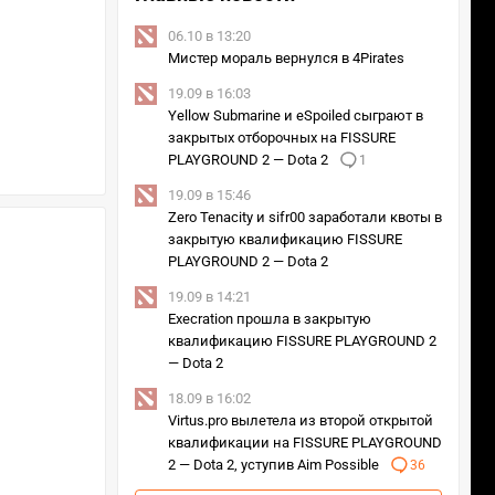
06.10 в 13:20
Мистер мораль вернулся в 4Pirates
19.09 в 16:03
Yellow Submarine и eSpoiled сыграют в
закрытых отборочных на FISSURE
PLAYGROUND 2 — Dota 2
1
19.09 в 15:46
Zero Tenacity и sifr00 заработали квоты в
закрытую квалификацию FISSURE
PLAYGROUND 2 — Dota 2
19.09 в 14:21
Execration прошла в закрытую
квалификацию FISSURE PLAYGROUND 2
— Dota 2
18.09 в 16:02
Virtus.pro вылетела из второй открытой
квалификации на FISSURE PLAYGROUND
2 — Dota 2, уступив Aim Possible
36