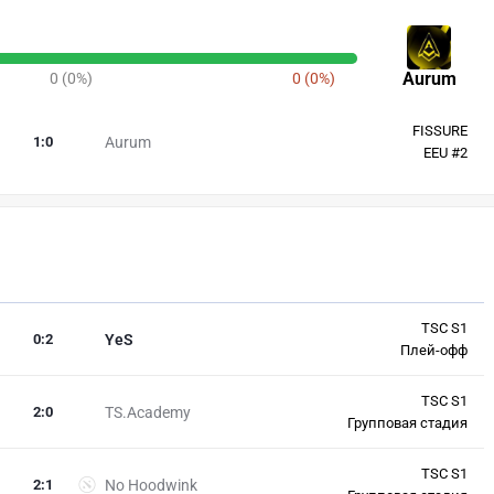
Aurum
0 (0%)
0 (0%)
FISSURE
1
:
0
Aurum
EEU #2
TSC S1
0
:
2
YeS
Плей-офф
TSC S1
2
:
0
TS.Academy
Групповая стадия
TSC S1
2
:
1
No Hoodwink