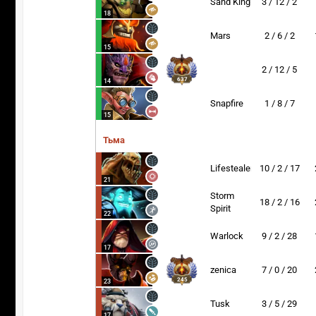
Sand King
3 / 12 / 2
18
Mars
2 / 6 / 2
15
2 / 12 / 5
637
14
Snapfire
1 / 8 / 7
15
Тьма
Lifestealer
10 / 2 / 17
21
Storm
18 / 2 / 16
Spirit
22
Warlock
9 / 2 / 28
17
zenica
7 / 0 / 20
245
23
Tusk
3 / 5 / 29
17