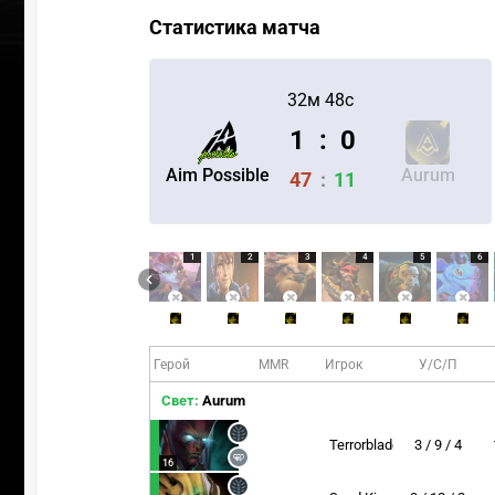
Статистика матча
32м 48с
1
:
0
Aim Possible
Aurum
47
:
11
1
2
3
4
5
6
Герой
MMR
Игрок
У/С/П
Свет:
Aurum
Terrorblade
3 / 9 / 4
16