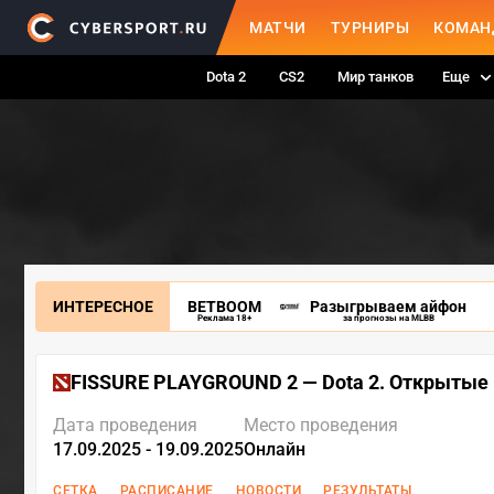
МАТЧИ
ТУРНИРЫ
КОМАН
Dota 2
CS2
Мир танков
Еще
ИНТЕРЕСНОЕ
BETBOOM
Разыгрываем айфон
Реклама 18+
за прогнозы на MLBB
FISSURE PLAYGROUND 2 — Dota 2. Открытые
Дата проведения
Место проведения
17.09.2025 - 19.09.2025
Онлайн
СЕТКА
РАСПИСАНИЕ
НОВОСТИ
РЕЗУЛЬТАТЫ