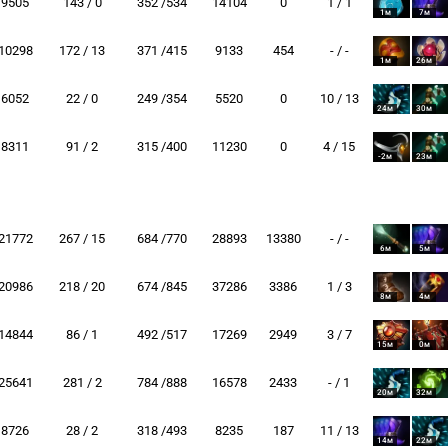
9505
143 / 0
352 /534
14104
0
1 / 1
1м
7м
10298
172 / 13
371 /415
9133
454
- / -
1м
26м
6052
22 / 0
249 /354
5520
0
10 / 13
24м
30м
8311
91 / 2
315 /400
11230
0
4 / 15
-2м
23м
21772
267 / 15
684 /770
28893
13380
- / -
6м
5м
20986
218 / 20
674 /845
37286
3386
1 / 3
8м
4м
14844
86 / 1
492 /517
17269
2949
3 / 7
15м
0м
25641
281 / 2
784 /888
16578
2433
- / 1
20м
32м
8726
28 / 2
318 /493
8235
187
11 / 13
14м
22м