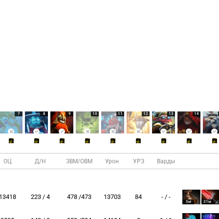
7
8
9
10
11
12
13
14
ОЦ
Д/Н
ЗВМ/ОВМ
Урон
УРЗ
Варды
13418
223 / 4
478 /473
13703
84
- / -
5м
31м