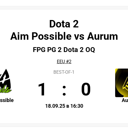
Dota 2
Aim Possible vs Aurum
FPG PG 2 Dota 2 OQ
EEU #2
BEST-OF-1
1
:
0
ssible
Au
18.09.25 в 16:30