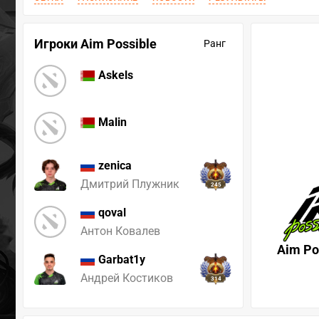
Игроки Aim Possible
Ранг
Askels
Malin
zenica
Дмитрий Плужник
245
qoval
Антон Ковалев
Aim Po
Garbat1y
Андрей Костиков
314