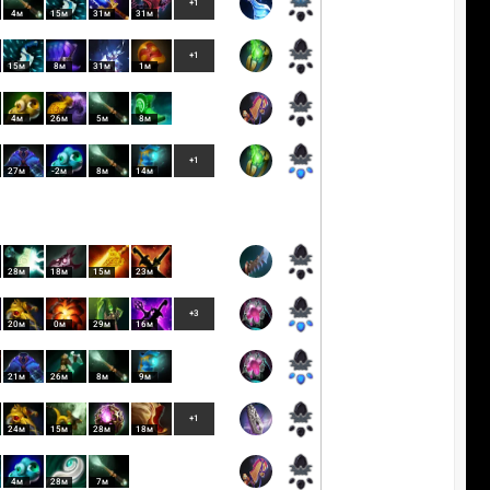
+1
4м
15м
31м
31м
+1
15м
8м
31м
1м
4м
26м
5м
8м
+1
27м
-2м
8м
14м
28м
18м
15м
23м
+3
20м
0м
29м
16м
21м
26м
8м
9м
+1
24м
15м
28м
18м
4м
28м
7м