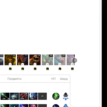
15
16
17
18
19
20
21
22
23
Предметы
НП
Шард
+1
-2м
8м
30м
19м