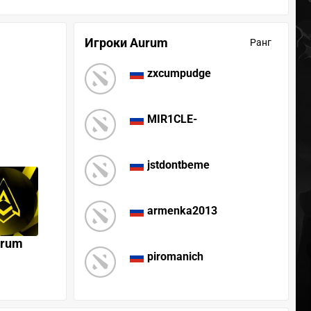
Игроки Aurum
Ранг
zxcumpudge
MIR1CLE-
jstdontbeme
armenka2013
rum
piromanich