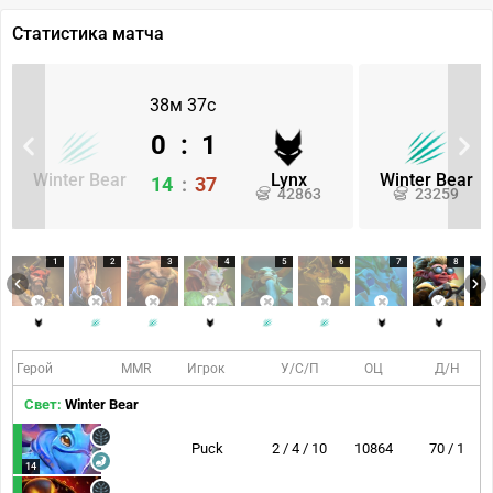
Статистика матча
38м 37с
0
:
1
Winter Bear
Lynx
Winter Bear
14
:
37
42863
23259
1
2
3
4
5
6
7
8
Герой
MMR
Игрок
У/С/П
ОЦ
Д/Н
Свет:
Winter Bear
Puck
2 / 4 / 10
10864
70 / 1
14