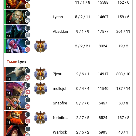
11 / 1 / 8
15588
162 / 0
18
Lycan
5 / 2 / 11
14607
158 / 6
17
Abaddon
9 / 1 / 9
17577
201 / 11
18
2 / 2 / 21
8024
19 / 2
20
15
Тьма:
Lynx
7jesu
2 / 6 / 1
14917
303 / 10
104
18
mellojul
0 / 4 / 4
11540
187 / 14
30
14
Snapfire
3 / 7 / 6
6457
53 / 3
14
fortniteMan
2 / 7 / 5
8524
137 / 8
86
14
Warlock
2 / 5 / 2
5905
40 / 1